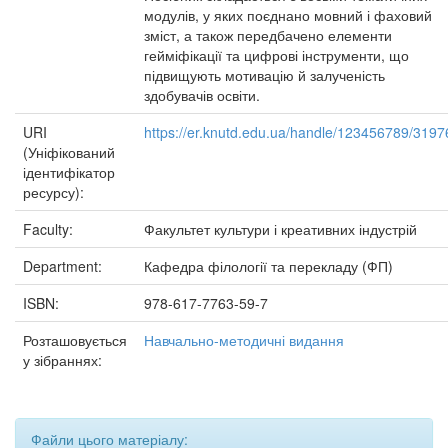
модулів, у яких поєднано мовний і фаховий
зміст, а також передбачено елементи
гейміфікації та цифрові інструменти, що
підвищують мотивацію й залученість
здобувачів освіти.
URI
https://er.knutd.edu.ua/handle/123456789/3197
(Уніфікований
ідентифікатор
ресурсу):
Faculty:
Факультет культури і креативних індустрій
Department:
Кафедра філології та перекладу (ФП)
ISBN:
978-617-7763-59-7
Розташовується
Навчально-методичні видання
у зібраннях:
Файли цього матеріалу: