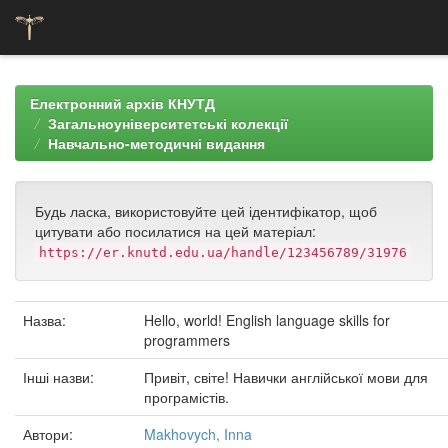
Skip
navigation
Електронний архів КНУТД
Загальноуніверситетські колекції
Навчально-методичні видання
Будь ласка, використовуйте цей ідентифікатор, щоб
цитувати або посилатися на цей матеріал:
https://er.knutd.edu.ua/handle/123456789/31976
Назва:
Hello, world! English language skills for
programmers
Інші назви:
Привіт, світе! Навички англійської мови для
програмістів.
Автори:
Makhovych, Inna