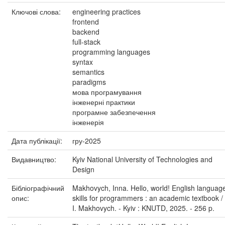
Ключові слова:
engineering practices
frontend
backend
full-stack
programming languages
syntax
semantics
paradigms
мова програмування
інженерні практики
програмне забезпечення
інженерія
Дата публікації:
гру-2025
Видавництво:
Kyiv National University of Technologies and
Design
Бібліографічний
Makhovych, Inna. Hello, world! English languag
опис:
skills for programmers : an academic textbook /
I. Makhovych. - Kyiv : KNUTD, 2025. - 256 p.