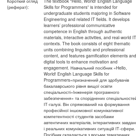
Короткий огляд
The textbook “Hello, World! English Language
(реферат):
Skills for Programmers” is intended for
undergraduate students majoring in Software
Engineering and related IT fields. It develops
learners’ professional communicative
competence in English through authentic
materials, interactive activities, and real-world I
contexts. The book consists of eight thematic
units combining linguistic and professional
content, and features gamification elements an
digital tools to enhance motivation and
engagement. Навчальний посібник «Hello,
World! English Language Skills for
Programmers»призначений для здобувачів
бакалаврського рівня вищої освіти
спеціальності«Інженерія програмного
забезпечення» та споріднених спеціальносте
ІТ-галузі. Він спрямований на формування
професійної іншомовної комунікативної
компетентності студентів засобами
автентичних матеріалів, інтерактивних завдан
і реальних комунікативних ситуацій ІТ-сфери.
Посібник складається з восьми тематичних