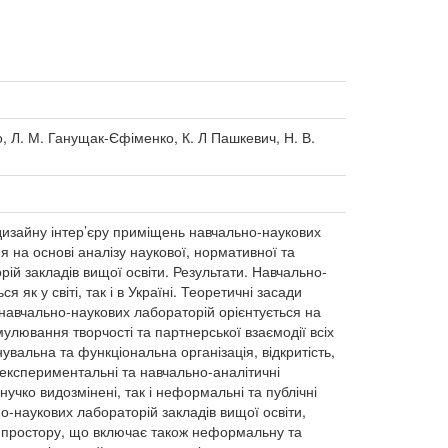
о, Л. М. Ганущак-Єфіменко, К. Л Пашкевич, Н. В.
изайну інтер’єру приміщень навчально-наукових
я на основі аналізу наукової, нормативної та
ій закладів вищої освіти. Результати. Навчально-
як у світі, так і в Україні. Теоретичні засади
навчально-наукових лабораторій орієнтується на
мулювання творчості та партнерської взаємодії всіх
увальна та функціональна організація, відкритість,
-експериментальні та навчально-аналітичні
нучко видозмінені, так і неформальні та публічні
о-наукових лабораторій закладів вищої освіти,
о простору, що включає також неформальну та