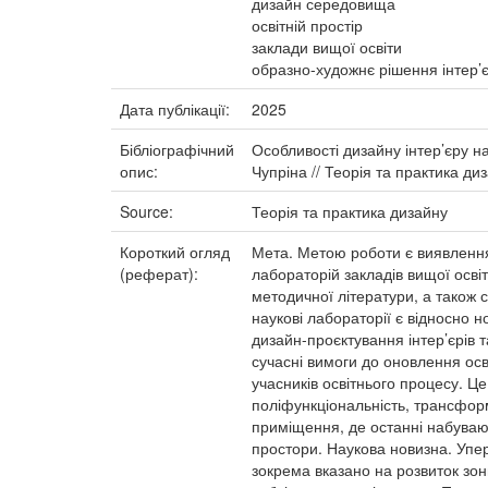
дизайн середовища
освітній простір
заклади вищої освіти
образно-художнє рішення інтер’
Дата публікації:
2025
Бібліографічний
Особливості дизайну інтер’єру н
опис:
Чупріна // Теорія та практика диз
Source:
Теорія та практика дизайну
Короткий огляд
Мета. Метою роботи є виявлення
(реферат):
лабораторій закладів вищої осві
методичної літератури, а також 
наукові лабораторії є відносно н
дизайн-проєктування інтер’єрів 
сучасні вимоги до оновлення осв
учасників освітнього процесу. Це
поліфункціональність, трансформ
приміщення, де останні набувають
простори. Наукова новизна. Упер
зокрема вказано на розвиток зо