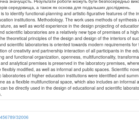
ична значущість. Результати роботи можуть бути безпосередньо вик
нерів середовища, а також як основа для подальших досліджень.
 to identify functional-planning and artistic-figurative features of the 
education institutions. Methodology. The work uses methods of synthesis a
ature, as well as world experience in the design projecting of education
and scientific laboratories are a relatively new type of premises of a hig
The theoretical principles of the design and design of the interiors of
and scientific laboratories is oriented towards modern requirements for 
mulation of creativity and partnership interaction of all participants in th
ing and functional organization, openness, multifunctionality, transformab
nd analytical premises is preserved in the laboratory premises, where t
lexibly modified, as well as informal and public spaces. Scientific novelty
c laboratories of higher education institutions were identified and summ
ne as a flexible multifunctional space, which also includes an informal
can be directly used in the design of educational and scientific laborato
.
23456789/32006