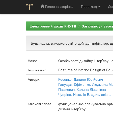
Головна сторінка
Перегляд
До
Skip
navigation
Електронний архів КНУТД
Загальноуніверси
Будь ласка, використовуйте цей ідентифікатор, 
Назва:
Особливості дизайну інтер’єру н
Інші назви:
Features of Interior Design of Educ
Автори:
Косенко, Данило Юрійович
Ганущак-Єфіменко, Людмила Ми
Пашкевич, Калина Лівіанівна
Чупріна, Наталія Владиславівна
Ключові слова:
функціонально-планувальна орган
дизайн інтер’єру