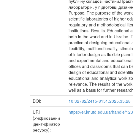
публічну складові частини.Практ
лабораторій, у підготовці дизай
Purpose. The purpose of the work is
scientific laboratories of higher 
regulatory and methodological liter
institutions. Results. Educational 
both in the world and in Ukraine. 
practice of designing educational 
flexibility, multifunctionality, sti
of interior design as flexible plann
and experimental and educational a
offices and classrooms that can be f
design of educational and scientifi
educational and analytical work zo
relevance. The results of the work 
well as a basis for further research
DOI:
10.32782/2415-8151.2025.35.28
URI
https://er.knutd.edu.ua/handle/1
(Уніфікований
ідентифікатор
ресурсу):