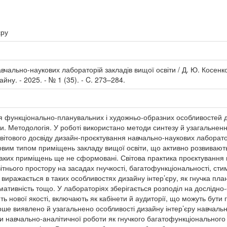
єру
авчально-наукових лабораторій закладів вищої освіти / Д. Ю. Косенк
айну. - 2025. - № 1 (35). - C. 273–284.
 функціонально-планувальних і художньо-образних особливостей д
ти. Методологія. У роботі використано методи синтезу й узагальненн
світового досвіду дизайн-проєктування навчально-наукових лаборатор
овим типом приміщень закладу вищої освіти, що активно розвиваються 
таких приміщень ще не сформовані. Світова практика проєктування 
ітнього простору на засадах гнучкості, багатофункціональності, сти
 виражається в таких особливостях дизайну інтер’єру, як гнучка план
ативність тощо. У лабораторіях зберігається розподіл на дослідно
 нової якості, включають як кабінети й аудиторії, що можуть бути г
ше виявлено й узагальнено особливості дизайну інтер’єру навчальн
ни навчально-аналітичної роботи як гнучкого багатофункціональног