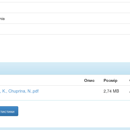
лів
Опис
Розмір
 K., Chuprina, N..pdf
2,74 MB
тистики