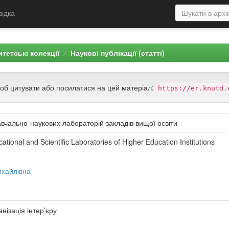
відка
тетські колекції
Наукові публікації (статті)
щоб цитувати або посилатися на цей матеріал:
https://er.knutd.
авчально-наукових лабораторій закладів вищої освіти
ational and Scientific Laboratories of Higher Education Institutions
хайлівна
ізація інтер’єру