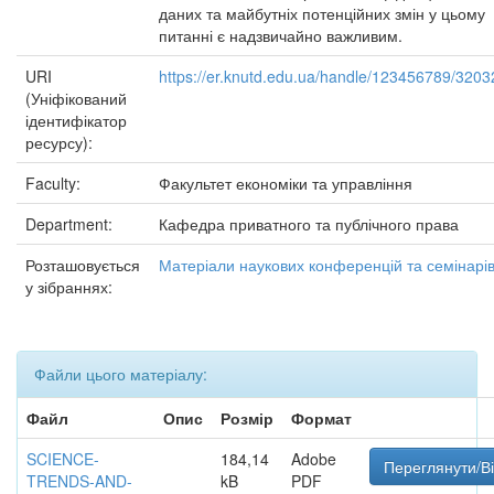
даних та майбутніх потенційних змін у цьому
питанні є надзвичайно важливим.
URI
https://er.knutd.edu.ua/handle/123456789/3203
(Уніфікований
ідентифікатор
ресурсу):
Faculty:
Факультет економіки та управління
Department:
Кафедра приватного та публічного права
Розташовується
Матеріали наукових конференцій та семінарі
у зібраннях:
Файли цього матеріалу:
Файл
Опис
Розмір
Формат
SCIENCE-
184,14
Adobe
Переглянути/В
TRENDS-AND-
kB
PDF