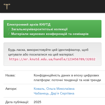
Skip
navigation
Електронний архів КНУТД
Загальноуніверситетські колекції
Матеріали наукових конференцій та семінарів
Будь ласка, використовуйте цей ідентифікатор, щоб
цитувати або посилатися на цей матеріал:
https://er.knutd.edu.ua/handle/123456789/32032
Назва:
Конфіденційність даних в епоху цифрових
платформ: поточні тенденції та нові тренди
Автори:
Коваль, Ольга Миколаївна
Чабанець, Дар’я Сергіївна
Дата публікації:
2025