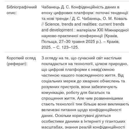
Бібліографічний
Чабанець Д. С. Конфіденційність даних в
опис:
епоху цифрових платформ: поточні тенденції
та нові тренди / Д. С. Чабанець, О. М. Коваль
// Science, trends and realities: current trends
and development : матеріали XXI Міжнародної
науково-практичної конференції (Краків,
Польща, 27–30 травня 2025 р.). – Краків,
2025. – С. 123–125.
Короткий огляд
З огляду на те, що сучасний світ настільки
(реферат):
покладається на технології, цілком природно,
що цифрові платформи є невід'ємною
частиною нашого повсякденного життя. Від
соціальних мереж до хмарних обчислень та
розумних пристроїв, вони забезпечують
комунікацію, роботу для багатьох та
спрощення життя. Але чим розвиненішими
стають технології тим більше вони викликают
величезні питання щодо конфіденційності
даних. Оскільки користувачі діляться
особистими даними в Інтернеті у гігантських
масштабах, знання реалій конфіденційності