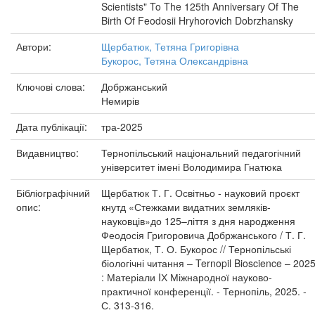
Scientists" To The 125th Anniversary Of The
Birth Of Feodosii Hryhorovich Dobrzhansky
Автори:
Щербатюк, Тетяна Григорівна
Букорос, Тетяна Олександрівна
Ключові слова:
Добржанський
Немирів
Дата публікації:
тра-2025
Видавництво:
Тернопільський національний педагогічний
університет імені Володимира Гнатюка
Бібліографічний
Щербатюк Т. Г. Освітньо - науковий проєкт
опис:
кнутд «Стежками видатних земляків-
науковців»до 125–ліття з дня народження
Феодосія Григоровича Добржанського / Т. Г.
Щербатюк, Т. О. Букорос // Тернопільські
біологічні читання – Ternopil Bioscience – 202
: Матеріали IХ Міжнародної науково-
практичної конференції. - Тернопіль, 2025. -
С. 313-316.