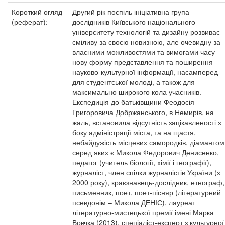
Короткий огляд
Другий рік поспіль ініціативна група
(реферат):
дослідників Київського національного
університету технологій та дизайну розвиває
сміливу за своєю новизною, але очевидну за
власними можливостями та вимогами часу
нову форму представлення та поширення
науково-культурної інформації, насамперед
для студентської молоді, а також для
максимально широкого кола учасників.
Експедиція до батьківщини Феодосія
Григоровича Добржанського, в Немирів, на
жаль, встановила відсутність зацікавленості з
боку адміністрації міста, та на щастя,
небайдужість місцевих самородків, діамантом
серед яких є Микола Федорович Денисенко,
педагог (учитель біології, хімії і географії),
журналіст, член спілки журналістів України (з
2000 року), краєзнавець-дослідник, етнограф,
письменник, поет, поет-пісняр (літературний
псевдонім – Микола ДЕНІС), лауреат
літературно-мистецької премії імені Марка
Вовчка (2013), спеціаліст-експерт з культурної