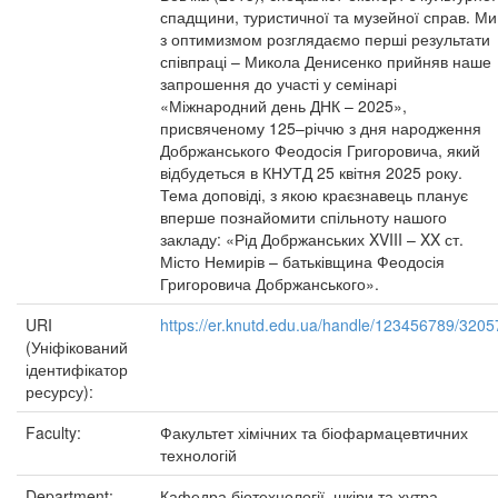
спадщини, туристичної та музейної справ. Ми
з оптимизмом розглядаємо перші результати
співпраці – Микола Денисенко прийняв наше
запрошення до участі у семінарі
«Міжнародний день ДНК – 2025»,
присвяченому 125–річчю з дня народження
Добржанського Феодосія Григоровича, який
відбудеться в КНУТД 25 квітня 2025 року.
Тема доповіді, з якою краєзнавець планує
вперше познайомити спільноту нашого
закладу: «Рід Добржанських XVIII – XX ст.
Місто Немирів – батьківщина Феодосія
Григоровича Добржанського».
URI
https://er.knutd.edu.ua/handle/123456789/3205
(Уніфікований
ідентифікатор
ресурсу):
Faculty:
Факультет хімічних та біофармацевтичних
технологій
Department:
Кафедра біотехнології, шкіри та хутра