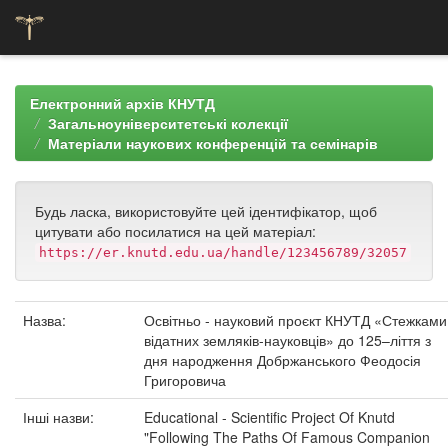
Skip
navigation
Електронний архів КНУТД
Загальноуніверситетські колекції
Матеріали наукових конференцій та семінарів
Будь ласка, використовуйте цей ідентифікатор, щоб
цитувати або посилатися на цей матеріал:
https://er.knutd.edu.ua/handle/123456789/32057
Назва:
Освітньо - науковий проєкт КНУТД «Стежками
відатних земляків-науковців» до 125–ліття з
дня народження Добржанського Феодосія
Григоровича
Інші назви:
Educational - Scientific Project Of Knutd
"Following The Paths Of Famous Companion