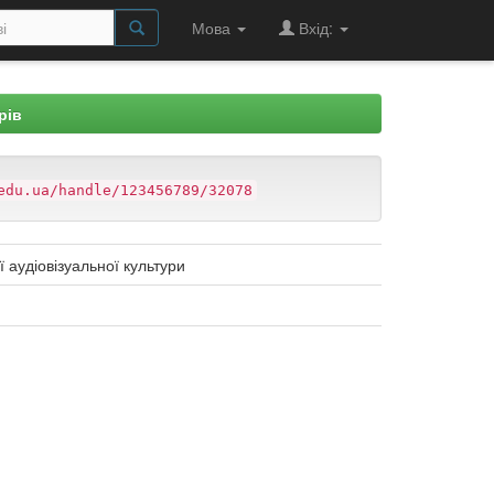
Мова
Вхід:
рів
edu.ua/handle/123456789/32078
аудіовізуальної культури