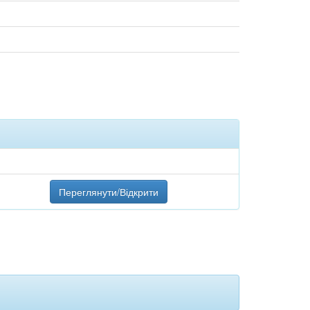
Переглянути/Відкрити