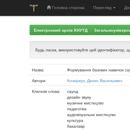
Головна сторінка
Перегляд
До
Skip
navigation
Електронний архів КНУТД
Загальноуніверси
Будь ласка, використовуйте цей ідентифікатор, 
Назва:
Формування базових навичок саун
Автори:
Кочержук, Денис Васильович
Ключові слова:
саунд
дизайн звуку
музичне мистецтво
педагогіка
аудіовізуальне мистецтво
культура
бакалавр