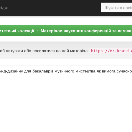
відка
тетські колекції
Матеріали наукових конференцій та семіна
щоб цитувати або посилатися на цей матеріал:
https://er.knutd.
д-дизайну для бакалаврів музичного мистецтва як вимога сучасної 