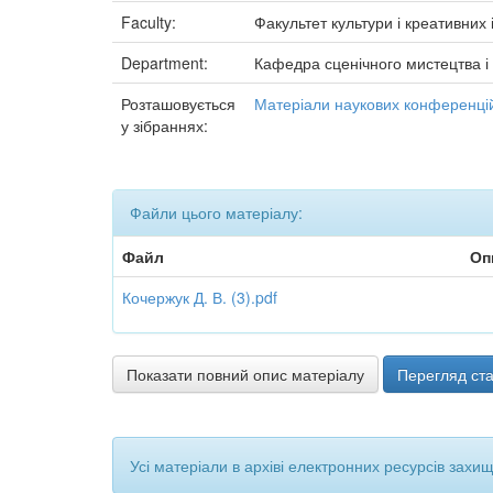
Faculty:
Факультет культури і креативних 
Department:
Кафедра сценічного мистецтва і
Розташовується
Матеріали наукових конференцій
у зібраннях:
Файли цього матеріалу:
Файл
Оп
Кочержук Д. В. (3).pdf
Показати повний опис матеріалу
Перегляд ста
Усі матеріали в архіві електронних ресурсів захи