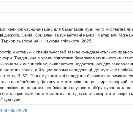
их навичок саунд-дизайну для бакалаврів музичного мистецтва як ви
ві дискусії. Серія: Соціальні та гуманітарні науки : матеріали Міжн
Тернопіль (Україна) : Наукова спільнота, 2025.
й простір мистецьких спеціальностей зазнає фундаментальних транс
ультури. Традиційна модель підготовки бакалавра музичного мистецт
зикознавчих дисциплінах, виявляється недостатньою для задоволенн
концертних залах, а й у цифровому середовищі, де музика є невід’
 контенту [3, 67]. У цьому контексті володіння базовими навичками 
ється на обов'язкову фахову компетенцію, що розширює творчий ін
дослідження полягає в необхідності наукового обґрунтування та розр
и бакалаврів музичного мистецтва, що дозволить скоротити розрив 
ї культури.
23456789/32078