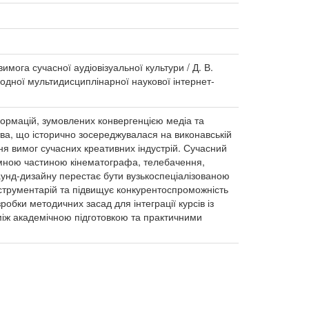
мога сучасної аудіовізуальної культури / Д. В.
ародної мультидисциплінарної наукової інтернет-
формацій, зумовлених конвергенцією медіа та
ва, що історично зосереджувалася на виконавській
я вимог сучасних креативних індустрій. Сучасний
ємною частиною кінематографа, телебачення,
саунд-дизайну перестає бути вузькоспеціалізованою
струментарій та підвищує конкурентоспроможність
обки методичних засад для інтеграції курсів із
між академічною підготовкою та практичними