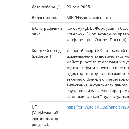
Дата публікації:
20-вер-2025
Видавництво:
МІК "Наукова спільнота"
Бібліографічний
Кочержук Д. В. Формування базов
опис:
Кочержук // Соті економіко-право
конференції. - Ополе (Польща) - 
Короткий огляд
У першій чверті ХХІ ст. освітні
(реферат):
домінуванням аудіовізуальної к
майстерності та теоретичних му
музикант функціонує не лише в 
відеоігор, театру та рекламного
технічною функцією і перетворю
випускника. Актуальність даного 
саунд-дизайну в освітні програм
запитами сучасної аудіовізуально
URI
https://er.knutd.edu.ua/handle/1
(Уніфікований
ідентифікатор
ресурсу):