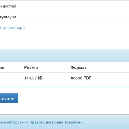
індустрій
 культури
 та семінарів
ис
Розмір
Формат
144,37 kB
Adobe PDF
тистики
щені авторським правом, всі права збережені.