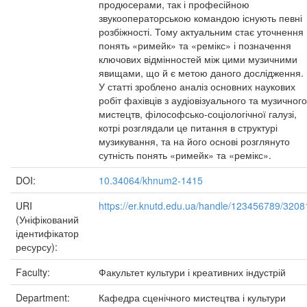
продюсерами, так і професійною
звукооператорською командою існують певні
розбіжності. Тому актуальним стає уточнення
понять «римейк» та «ремікс» і позначення
ключових відмінностей між цими музичними
явищами, що й є метою даного дослідження.
У статті зроблено аналіз основних наукових
робіт фахівців з аудіовізуального та музичного
мистецтв, філософсько-соціологічної галузі,
котрі розглядали це питання в структурі
музикування, та на його основі розглянуто
сутність понять «римейк» та «ремікс».
DOI:
10.34064/khnum2-1415
URI
https://er.knutd.edu.ua/handle/123456789/3208
(Уніфікований
ідентифікатор
ресурсу):
Faculty:
Факультет культури і креативних індустрій
Department:
Кафедра сценічного мистецтва і культури