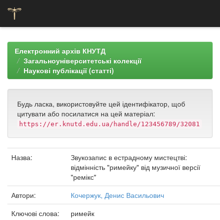
Skip
navigation
Електронний архів КНУТД
Загальноуніверситетські колекції
Наукові публікації (статті)
Будь ласка, використовуйте цей ідентифікатор, щоб
цитувати або посилатися на цей матеріал:
https://er.knutd.edu.ua/handle/123456789/32081
Назва:
Звукозапис в естрадному мистецтві:
відмінність "римейку" від музичної версії
"ремікс"
Автори:
Кочержук, Денис Васильович
Ключові слова:
римейк