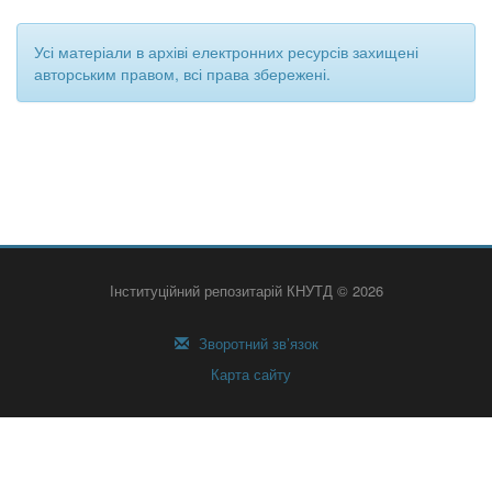
Усі матеріали в архіві електронних ресурсів захищені
авторським правом, всі права збережені.
Інституційний репозитарій КНУТД © 2026
Зворотний зв’язок
Карта сайту