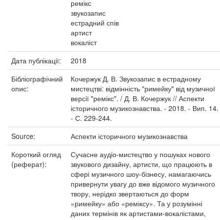
ремікс
звукозапис
естрадний спів
артист
вокаліст
Дата публікації:
2018
Бібліографічний
Кочержук Д. В. Звукозапис в естрадному
опис:
мистецтві: відмінність "римейку" від музичної
версії "ремікс". / Д. В. Кочержук // Аспекти
історичного музикознавства. - 2018. - Вип. 14.
- С. 229-244.
Source:
Аспекти історичного музикознавства
Короткий огляд
Сучасне аудіо-мистецтво у пошуках нового
(реферат):
звукового дизайну, артисти, що працюють в
сфері музичного шоу‑бізнесу, намагаючись
привернути увагу до вже відомого музичного
твору, нерідко звертаються до форм
«римейку» або «реміксу». Та у розумінні
даних термінів як артистами‑вокалістами,