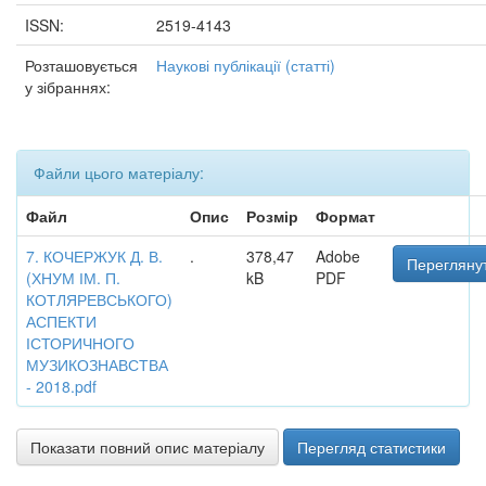
ISSN:
2519-4143
Розташовується
Наукові публікації (статті)
у зібраннях:
Файли цього матеріалу:
Файл
Опис
Розмір
Формат
7. КОЧЕРЖУК Д. В.
.
378,47
Adobe
Переглянут
(ХНУМ ІМ. П.
kB
PDF
КОТЛЯРЕВСЬКОГО)
АСПЕКТИ
ІСТОРИЧНОГО
МУЗИКОЗНАВСТВА
- 2018.pdf
Показати повний опис матеріалу
Перегляд статистики