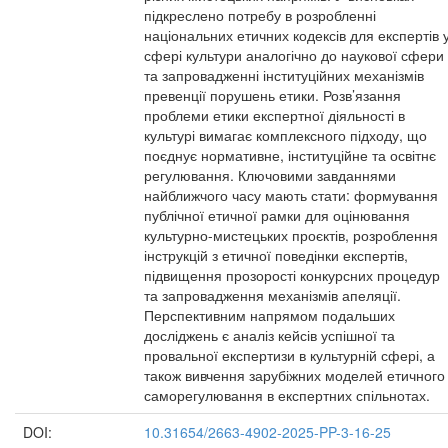
підкреслено потребу в розробленні
національних етичних кодексів для експертів 
сфері культури аналогічно до наукової сфери
та запровадженні інституційних механізмів
превенції порушень етики. Розв’язання
проблеми етики експертної діяльності в
культурі вимагає комплексного підходу, що
поєднує нормативне, інституційне та освітнє
регулювання. Ключовими завданнями
найближчого часу мають стати: формування
публічної етичної рамки для оцінювання
культурно-мистецьких проєктів, розроблення
інструкцій з етичної поведінки експертів,
підвищення прозорості конкурсних процедур
та запровадження механізмів апеляції.
Перспективним напрямом подальших
досліджень є аналіз кейсів успішної та
провальної експертизи в культурній сфері, а
також вивчення зарубіжних моделей етичного
саморегулювання в експертних спільнотах.
DOI:
10.31654/2663-4902-2025-PP-3-16-25