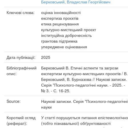
Берковський, Владислав Георгійович
Ключові слова:
оцінка інноваційності
експертиза проєктів
етика рецензування
культурно-мистецький проєкт
інституційна доброчесність
грантова підтримка
упереджене оцінювання
Дата публікації:
2025
Бібліографічний
Берковський В. Етичні аспекти та загрози
опис:
експертизи культурно-мистецьких проєктів / В.
Берковський, В. Бурназова // Наукові записки.
Серія "Психолого-педагогічні науки. - 2025. -
№ 3. - С. 16-25.
Source:
Наукові записки. Серія "Психолого-педагогічні
науки
Короткий огляд
У статті порушується питання епістемологічно
(реферат):
(тобто пізнавальної) обґрунтованості