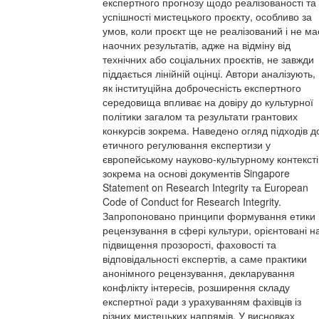
експертного прогнозу щодо реалізованості та
успішності мистецького проєкту, особливо за
умов, коли проєкт ще не реалізований і не ма
наочних результатів, адже на відміну від
технічних або соціальних проєктів, не завжди
піддається лінійній оцінці. Автори аналізують,
як інституційна доброчесність експертного
середовища впливає на довіру до культурної
політики загалом та результати грантових
конкурсів зокрема. Наведено огляд підходів д
етичного регулювання експертизи у
європейському науково-культурному контексті
зокрема на основі документів Singapore
Statement on Research Integrity та European
Code of Conduct for Research Integrity.
Запропоновано принципи формування етики
рецензування в сфері культури, орієнтовані н
підвищення прозорості, фаховості та
відповідальності експертів, а саме практики
анонімного рецензування, декларування
конфлікту інтересів, розширення складу
експертної ради з урахуванням фахівців із
різних мистецьких напрямів. У висновках