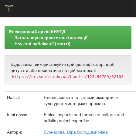
Skip
navigation
Електронний архів КНУТД
Загальноуніверситетські колекції
Наукові публікації (статті)
Будь ласка, використовуйте цей ідентифікатор, щоб
цитувати або посилатися на цей матеріал:
https://er.knutd.edu.ua/handle/123456789/32103
Назва:
Етичні аспекти та загрози експертизи
культурно-мистецьких проєктів.
Інші назви:
Ethical aspects and threats of cultural and
artistic project expertise
Автори:
Бурназова, ВІра Володимирівна