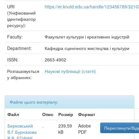
URI
https://er.knutd.edu.ua/handle/123456789/3210
(Уніфікований
ідентифікатор
ресурсу):
Faculty:
Факультет культури і креативних індустрій
Department:
Кафедра сценічного мистецтва і культури
ISSN:
2663-4902
Розташовується
Наукові публікації (статті)
у зібраннях:
Файли цього матеріалу:
Файл
Опис
Розмір
Формат
Берковський
.
239,59
Adobe
Переглянути/Від
В.Г.Бурназова
kB
PDF
В.В. ЕТИЧНІ