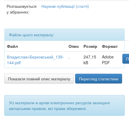
Розташовується
Наукові публікації (статті)
у зібраннях:
Файли цього матеріалу:
Файл
Опис
Розмір
Формат
Владислав+Берковський_139-
.
247,15
Adobe
П
144.pdf
kB
PDF
Показати повний опис матеріалу
Перегляд статистики
Усі матеріали в архіві електронних ресурсів захищені
авторським правом, всі права збережені.