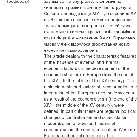
(реферат):
зовнішньо- та внутрішньо-економічних
чинників на розвиток економічної структури
Європи у період з кінця XIV – до середини XV
ст. Визначено основні елементи та фактори
трансформація та інтеграція європейських
економічних систем, в результаті економічної
кризи кінця XIV – середини XV ст. Окреслено
умови у яких відбулося формування нових
економічних макрорегіонів
The article deals with the characteristic features
of the influence of external and internal
economic factors on the development of the
economic structure in Europe (from the end of
the XIV – to the middle of the XV century). The
main elements and factors of transformation an
integration of the European economic systems,
as a result of the economic crisis (the end of the
XIV – the middle of the XV century), were
defined. In particular these are regional political
changes of centralization and consolidation,
modernization of ways and means of
communication, the emergence of the Western
European urbanization process, the