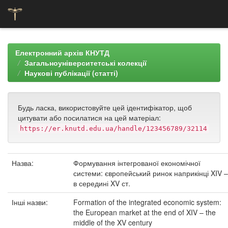
Skip
navigation
Електронний архів КНУТД
Загальноуніверситетські колекції
Наукові публікації (статті)
Будь ласка, використовуйте цей ідентифікатор, щоб
цитувати або посилатися на цей матеріал:
https://er.knutd.edu.ua/handle/123456789/32114
Назва:
Формування інтегрованої економічної
системи: європейський ринок наприкінці XIV –
в середині XV ст.
Інші назви:
Formation of the integrated economic system:
the European market at the end of XIV – the
middle of the XV century