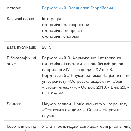
Автори:
Берковський, Владислав Георгійович
Ключові слова:
інтеграція
економічні макрорегіони
економічна депресія
економічні системи
Дата публікації:
2019
Бібліографічний
Берковський В. Формування інтегрованої
опис:
економічної системи: європейський ринок
наприкінці XIV – в середині XV ст / В.
Берковський // Наукові записки Національного
університету «Острозька академія». Серія
«Історичні науки». - Острог, 2019. - Вип. 28. -
С. 139–144.
Source:
Наукові записки Національного університету
«Острозька академія». Серія «Історичні
науки»
Короткий огляд
У статті розглядаються характерні риси вплив