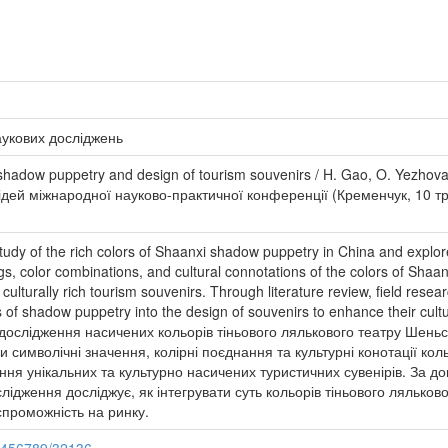
аукових досліджень
shadow puppetry and design of tourism souvenirs / H. Gao, O. Yezhova
повідей міжнародної науково-практичної конференції (Кременчук, 10 т
udy of the rich colors of Shaanxi shadow puppetry in China and explores
s, color combinations, and cultural connotations of the colors of Shaa
 culturally rich tourism souvenirs. Through literature review, field rese
s of shadow puppetry into the design of souvenirs to enhance their cul
дослідження насичених кольорів тіньового лялькового театру Шеньсі 
и символічні значення, колірні поєднання та культурні конотації кол
ння унікальних та культурно насичених туристичних сувенірів. За д
лідження досліджує, як інтегрувати суть кольорів тіньового ляльков
спроможність на ринку.