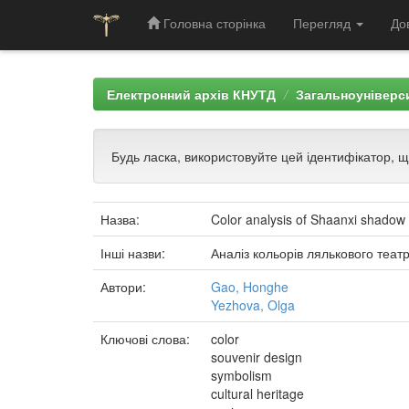
Головна сторінка
Перегляд
До
Skip
navigation
Електронний архів КНУТД
Загальноуніверси
Будь ласка, використовуйте цей ідентифікатор, 
Назва:
Color analysis of Shaanxi shadow 
Інші назви:
Аналіз кольорів лялькового театр
Автори:
Gao, Honghe
Yezhova, Olga
Ключові слова:
color
souvenir design
symbolism
cultural heritage