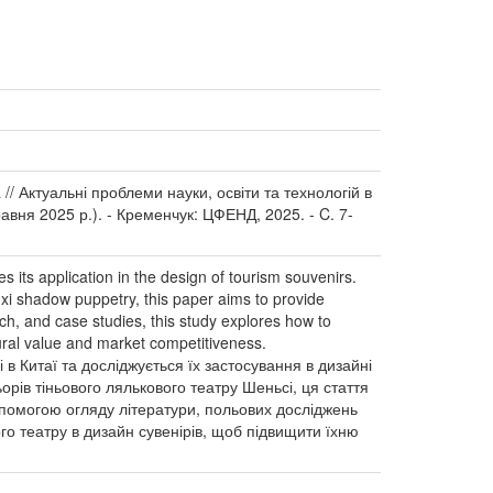
 // Актуальні проблеми науки, освіти та технологій в
равня 2025 р.). - Кременчук: ЦФЕНД, 2025. - C. 7-
 its application in the design of tourism souvenirs.
nxi shadow puppetry, this paper aims to provide
arch, and case studies, this study explores how to
tural value and market competitiveness.
в Китаї та досліджується їх застосування в дизайні
ьорів тіньового лялькового театру Шеньсі, ця стаття
опомогою огляду літератури, польових досліджень
ого театру в дизайн сувенірів, щоб підвищити їхню