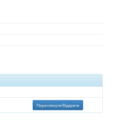
Переглянути/Відкрити