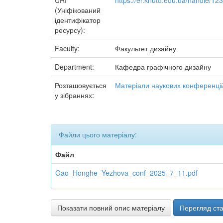
URI
https://er.knutd.edu.ua/handle/1
(Уніфікований
ідентифікатор
ресурсу):
Faculty:
Факультет дизайну
Department:
Кафедра графічного дизайну
Розташовується
Матеріали наукових конференцій
у зібраннях:
Файли цього матеріалу:
Файл
Gao_Honghe_Yezhova_conf_2025_7_11.pdf
Показати повний опис матеріалу
Перегляд ста