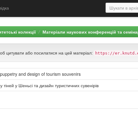
відка
тетські колекції
Матеріали наукових конференцій та семіна
щоб цитувати або посилатися на цей матеріал:
https://er.knutd.
puppetry and design of tourism souvenirs
у тіней у Шеньсі та дизайн туристичних сувенірів