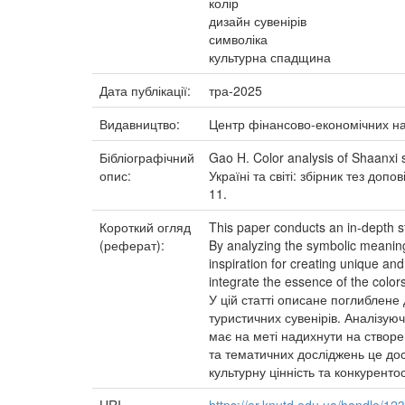
колір
дизайн сувенірів
символіка
культурна спадщина
Дата публікації:
тра-2025
Видавництво:
Центр фінансово-економічних н
Бібліографічний
Gao H. Color analysis of Shaanxi 
опис:
Україні та світі: збірник тез до
11.
Короткий огляд
This paper conducts an in-depth st
(реферат):
By analyzing the symbolic meaning
inspiration for creating unique and
integrate the essence of the color
У цій статті описане поглиблене 
туристичних сувенірів. Аналізуюч
має на меті надихнути на створе
та тематичних досліджень це дос
культурну цінність та конкуренто