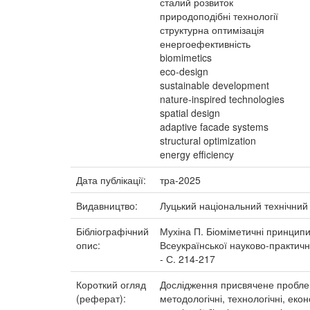
сталий розвиток
природоподібні технології
структурна оптимізація
енергоефективність
biomimetics
eco-design
sustainable development
nature-inspired technologies
spatial design
adaptive facade systems
structural optimization
energy efficiency
Дата публікації:
тра-2025
Видавництво:
Луцький національний технічний 
Бібліографічний
Мухіна П. Біоміметичні принципи 
опис:
Всеукраїнської науково-практичн
- С. 214-217
Короткий огляд
Дослідження присвячене проблем
(реферат):
методологічні, технологічні, ек