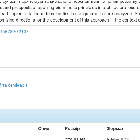
у сучасній архітектурі та визначено перспективні напрями розвитку ць
 and prospects of applying biomimetic principles in architectural eco-
pread implementation of biomimetics in design practice are analyzed. S
mising directions for the development of this approach in the context o
23456789/32137
 та семінарів
Опис
Розмір
Формат
378,81 kB
Adobe PDF