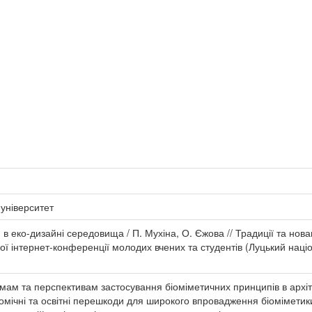
університет
в еко-дизайні середовища / П. Мухіна, О. Єжова // Традиції та нова
ої інтернет-конференції молодих вчених та студентів (Луцький націо
ам та перспективам застосування біоміметичних принципів в архіт
ономічні та освітні перешкоди для широкого впровадження біоміметик