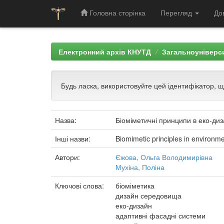
Головна сторінка
Перегляд
До
Skip
navigation
Електронний архів КНУТД
Загальноуніверси
Будь ласка, використовуйте цей ідентифікатор, 
Назва:
Біоміметичні принципи в еко-ди
Інші назви:
Biomimetic principles in environm
Автори:
Єжова, Ольга Володимирівна
Мухіна, Поліна
Ключові слова:
біоміметика
дизайн середовища
еко-дизайн
адаптивні фасадні системи