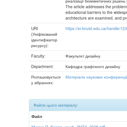
реалізації біоміметичних рішень 
The article addresses the problems
educational barriers to the wides
architecture are examined, and pro
URI
https://er.knutd.edu.ua/handle/1
(Уніфікований
ідентифікатор
ресурсу):
Faculty:
Факультет дизайну
Department:
Кафедра графічного дизайну
Розташовується
Матеріали наукових конференцій
у зібраннях:
Файли цього матеріалу:
Файл
Мухіна П_Єжова_конф_ЛНТУ_2025.pdf