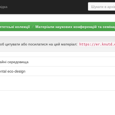
відка
тетські колекції
Матеріали наукових конференцій та семіна
щоб цитувати або посилатися на цей матеріал:
https://er.knutd.
зайні середовища
ental eco-design