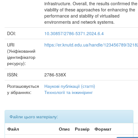
infrastructure. Overall, the results confirmed the
viability of these approaches for enhancing the
performance and stability of virtualised
environments and network systems.
DOI:
10.30857/2786-5371.2024.6.4
URI
https://er.knutd.edu.ua/handle/123456789/3218
(Уніфікований
ідентифікатор
ресурсу):
ISSN:
2786-538X
Розташовується
Наукові публікації (статті)
у зібраннях:
Технології та інжиніринг
Файли цього матеріалу:
Файл
Опис
Розмір
Формат