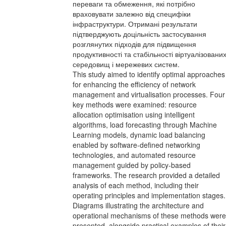
переваги та обмеження, які потрібно
враховувати залежно від специфіки
інфраструктури. Отримані результати
підтверджують доцільність застосування
розглянутих підходів для підвищення
продуктивності та стабільності віртуалізовани
середовищ і мережевих систем.
This study aimed to identify optimal approaches
for enhancing the efficiency of network
management and virtualisation processes. Four
key methods were examined: resource
allocation optimisation using intelligent
algorithms, load forecasting through Machine
Learning models, dynamic load balancing
enabled by software-defined networking
technologies, and automated resource
management guided by policy-based
frameworks. The research provided a detailed
analysis of each method, including their
operating principles and implementation stages.
Diagrams illustrating the architecture and
operational mechanisms of these methods were
presented, alongside practical examples of their