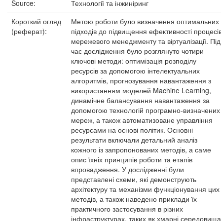
Source:
Технології та інжиніринг
Короткий огляд
Метою роботи було визначення оптимальних
(реферат):
підходів до підвищення ефективності процесі
мережевого менеджменту та віртуалізації. Під
час дослідження було розглянуто чотири
ключові методи: оптимізація розподілу
ресурсів за допомогою інтелектуальних
алгоритмів, прогнозування навантаження з
використанням моделей Machine Learning,
динамічне балансування навантаження за
допомогою технологій програмно-визначених
мереж, а також автоматизоване управління
ресурсами на основі політик. Основні
результати включали детальний аналіз
кожного із запропонованих методів, а саме
опис їхніх принципів роботи та етапів
впровадження. У дослідженні були
представлені схеми, які демонструють
архітектуру та механізми функціонування цих
методів, а також наведено приклади їх
практичного застосування в різних
інфраструктурах, таких як хмарні середовища