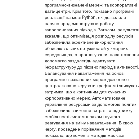
програмно-визначені мережі та корпоративні
дата-центри. Крім того, показано програмні
реалізації на мові Python, які дозволили
наочно продемонструвати роботу
запропонованих підходів. Загалом, результат
вказали, що оптимізація розподілу ресурсів
забезпечила ефективне використання
обчислювальних потужностей у хмарних
середовищах, а прогнозування навантаження
допомагло заздалегідь адаптувати
інфраструктуру до пікових періодів активності.
Балансування навантаження на основі
програмно-визначених мереж дозволило
централізовано керувати трафіком і знижуват
затримки, що є критичним для сучасних
корпоративних мереж. Автоматизоване
управління ресурсами за допомогою політик
забезпечило зниження витрат та підтримку
стабільності систем шляхом гнучкого
реагування на зміну навантаження. В свою
чергу, проведене порівняння методів
показало, що кожен із методів має свої