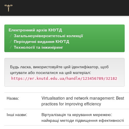
Skip
navigation
Електронний архів КНУТД
Загальноуніверситетські колекції
Періодичні видання КНУТД
Технології та інжиніринг
Будь ласка, використовуйте цей ідентифікатор, щоб
цитувати або посилатися на цей матеріал:
https://er.knutd.edu.ua/handle/123456789/32182
Назва:
Virtualisation and network management: Best
practices for improving efficiency
Інші назви:
Віртуалізація та керування мережею:
найкращі методи підвищення ефективності