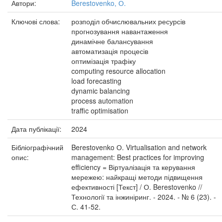
Автори:
Berestovenko, О.
Ключові слова:
розподіл обчислювальних ресурсів
прогнозування навантаження
динамічне балансування
автоматизація процесів
оптимізація трафіку
computing resource allocation
load forecasting
dynamic balancing
process automation
traffic optimisation
Дата публікації:
2024
Бібліографічний
Berestovenko О. Virtualisation and network
опис:
management: Best practices for improving
efficiency = Віртуалізація та керування
мережею: найкращі методи підвищення
ефективності [Текст] / О. Berestovenko //
Технології та інжиніринг. - 2024. - № 6 (23). -
С. 41-52.