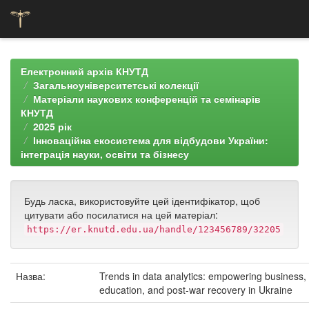
Skip
navigation
Електронний архів КНУТД
Загальноуніверситетські колекції
Матеріали наукових конференцій та семінарів
КНУТД
2025 рік
Інноваційна екосистема для відбудови України:
інтеграція науки, освіти та бізнесу
Будь ласка, використовуйте цей ідентифікатор, щоб
цитувати або посилатися на цей матеріал:
https://er.knutd.edu.ua/handle/123456789/32205
Назва:
Trends in data analytics: empowering business,
education, and post-war recovery in Ukraine