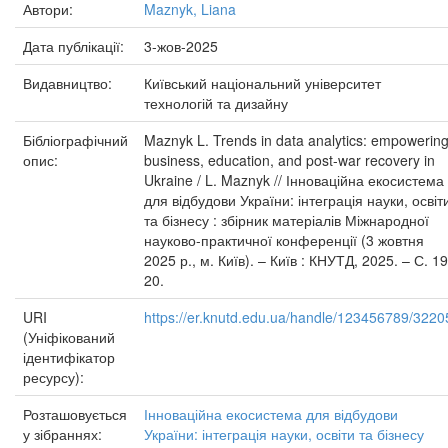
Автори:
Maznyk, Liana
Дата публікації:
3-жов-2025
Видавництво:
Київський національний університет
технологій та дизайну
Бібліографічний
Maznyk L. Trends in data analytics: empowerin
опис:
business, education, and post-war recovery in
Ukraine / L. Maznyk // Інноваційна екосистема
для відбудови України: інтеграція науки, освіт
та бізнесу : збірник матеріалів Міжнародної
науково-практичної конференції (3 жовтня
2025 р., м. Київ). – Київ : КНУТД, 2025. – С. 19
20.
URI
https://er.knutd.edu.ua/handle/123456789/3220
(Уніфікований
ідентифікатор
ресурсу):
Розташовується
Інноваційна екосистема для відбудови
у зібраннях:
України: інтеграція науки, освіти та бізнесу