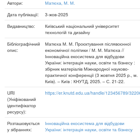
Автори:
Матюха, М. М.
Дата публікації:
3-жов-2025
Видавництво:
Київський національний університет
технологій та дизайну
Бібліографічний
Матюха М. М. Проєктування післявоєнної
опис:
економічної політики / М. М. Матюха //
Інноваційна екосистема для відбудови
України: інтеграція науки, освіти та бізнесу :
збірник матеріалів Міжнародної науково-
практичної конференції (3 жовтня 2025 р., м.
Київ). – Київ : КНУТД, 2025. – С. 21-22.
URI
https://er.knutd.edu.ua/handle/123456789/3220
(Уніфікований
ідентифікатор
ресурсу):
Розташовується
Інноваційна екосистема для відбудови
у зібраннях:
України: інтеграція науки, освіти та бізнесу