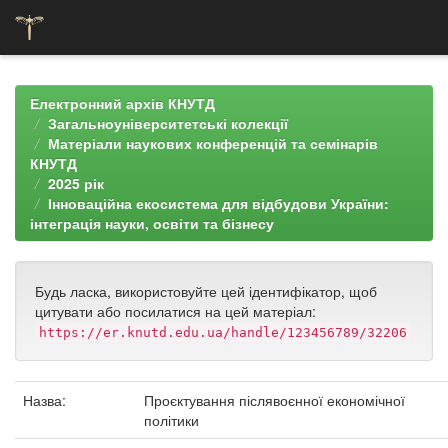
Skip
navigation
Електронний архів КНУТД
Загальноуніверситетські колекції
Матеріали наукових конференцій та семінарів
КНУТД
2025 рік
Інноваційна екосистема для відбудови України:
інтеграція науки, освіти та бізнесу
Будь ласка, використовуйте цей ідентифікатор, щоб
цитувати або посилатися на цей матеріал:
https://er.knutd.edu.ua/handle/123456789/32206
Назва:
Проєктування післявоєнної економічної
політики