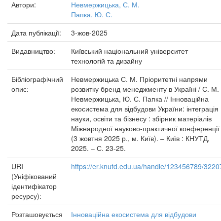
Автори:
Невмержицька, С. М.
Папка, Ю. С.
Дата публікації:
3-жов-2025
Видавництво:
Київський національний університет
технологій та дизайну
Бібліографічний
Невмержицька С. М. Пріоритетні напрями
опис:
розвитку бренд менеджменту в Україні / С. М.
Невмержицька, Ю. С. Папка // Інноваційна
екосистема для відбудови України: інтеграція
науки, освіти та бізнесу : збірник матеріалів
Міжнародної науково-практичної конференції
(3 жовтня 2025 р., м. Київ). – Київ : КНУТД,
2025. – С. 23-25.
URI
https://er.knutd.edu.ua/handle/123456789/3220
(Уніфікований
ідентифікатор
ресурсу):
Розташовується
Інноваційна екосистема для відбудови