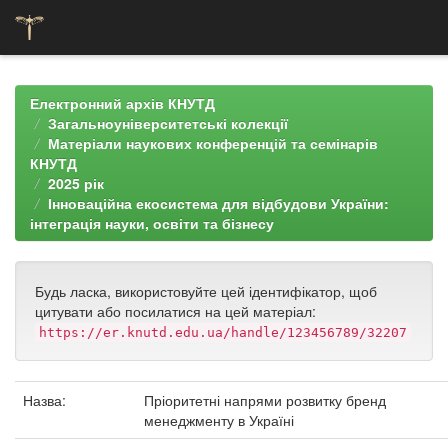
Skip
navigation
Електронний архів КНУТД
Загальноуніверситетські колекції
Матеріали наукових конференцій та семінарів
КНУТД
2025 рік
Інноваційна екосистема для відбудови України:
інтеграція науки, освіти та бізнесу
Будь ласка, використовуйте цей ідентифікатор, щоб
цитувати або посилатися на цей матеріал:
https://er.knutd.edu.ua/handle/123456789/32207
Назва:
Пріоритетні напрями розвитку бренд
менеджменту в Україні