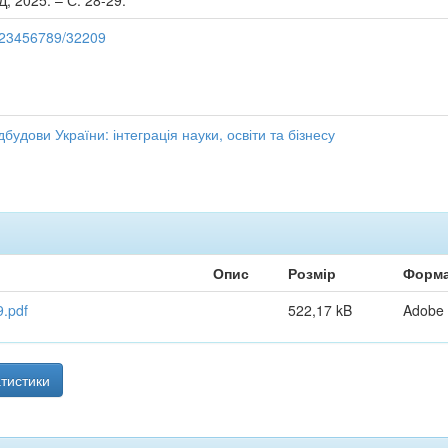
Д, 2025. – С. 28-29.
/123456789/32209
будови України: інтеграція науки, освіти та бізнесу
Опис
Розмір
Форм
.pdf
522,17 kB
Adobe
тистики