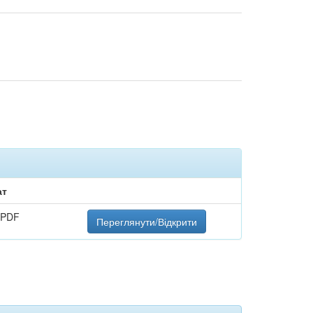
ат
 PDF
Переглянути/Відкрити