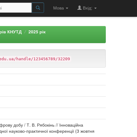
Мова
Вхід:
арів КНУТД
2025 рік
edu.ua/handle/123456789/32209
рову добу / Т. В. Рябокінь // Інноваційна
родної науково-практичної конференції (3 жовтня