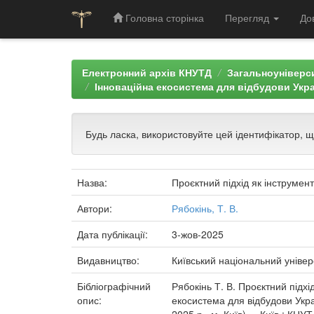
Головна сторінка
Перегляд
До
Skip
navigation
Електронний архів КНУТД
Загальноуніверси
Інноваційна екосистема для відбудови Україн
Будь ласка, використовуйте цей ідентифікатор, 
Назва:
Проєктний підхід як інструмен
Автори:
Рябокінь, Т. В.
Дата публікації:
3-жов-2025
Видавництво:
Київський національний універ
Бібліографічний
Рябокінь Т. В. Проєктний підхі
опис:
екосистема для відбудови Украї