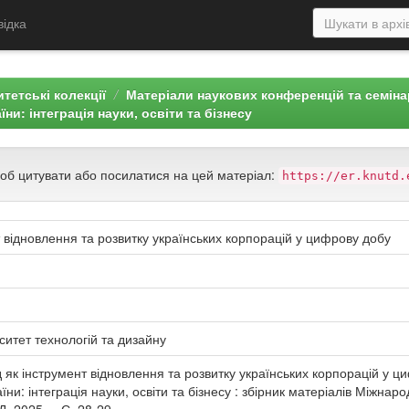
відка
тетські колекції
Матеріали наукових конференцій та семін
и: інтеграція науки, освіти та бізнесу
щоб цитувати або посилатися на цей матеріал:
https://er.knutd.
т відновлення та розвитку українських корпорацій у цифрову добу
ситет технологій та дизайну
д як інструмент відновлення та розвитку українських корпорацій у циф
ни: інтеграція науки, освіти та бізнесу : збірник матеріалів Міжна