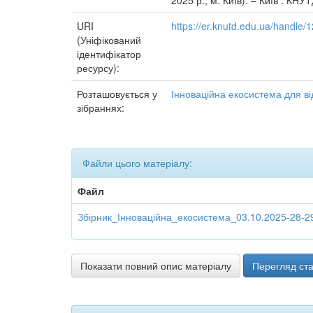
2025 р., м. Київ). – Київ : КНУТ
URI
https://er.knutd.edu.ua/handle
(Уніфікований
ідентифікатор
ресурсу):
Розташовується у
Інноваційна екосистема для від
зібраннях:
Файли цього матеріалу:
Файл
Збірник_Інноваційна_екосистема_03.10.2025-28-29
Показати повний опис матеріалу
Перегляд ста