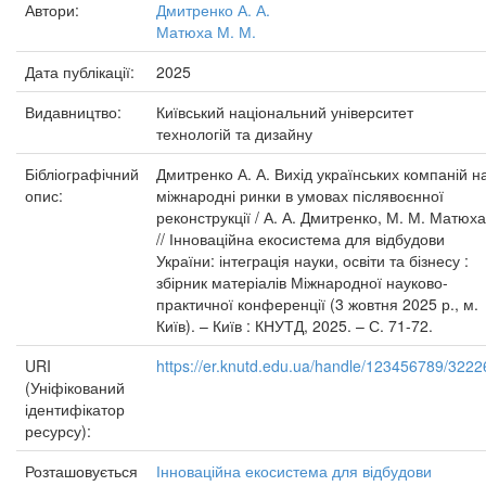
Автори:
Дмитренко А. А.
Матюха М. М.
Дата публікації:
2025
Видавництво:
Київський національний університет
технологій та дизайну
Бібліографічний
Дмитренко А. А. Вихід українських компаній н
опис:
міжнародні ринки в умовах післявоєнної
реконструкції / А. А. Дмитренко, М. М. Матюха
// Інноваційна екосистема для відбудови
України: інтеграція науки, освіти та бізнесу :
збірник матеріалів Міжнародної науково-
практичної конференції (3 жовтня 2025 р., м.
Київ). – Київ : КНУТД, 2025. – С. 71-72.
URI
https://er.knutd.edu.ua/handle/123456789/3222
(Уніфікований
ідентифікатор
ресурсу):
Розташовується
Інноваційна екосистема для відбудови