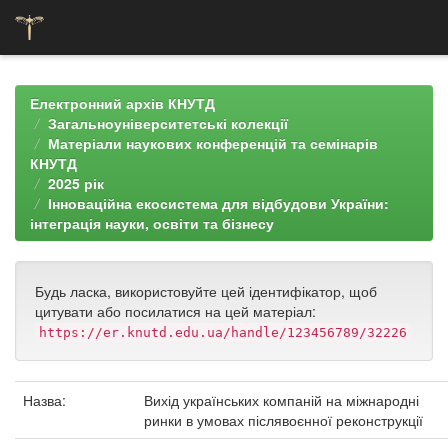
Skip
navigation
Електронний архів КНУТД
Загальноуніверситетські колекції
Матеріали наукових конференцій та семінарів
КНУТД
2025 рік
Інноваційна екосистема для відбудови України:
інтеграція науки, освіти та бізнесу
Будь ласка, використовуйте цей ідентифікатор, щоб
цитувати або посилатися на цей матеріал:
https://er.knutd.edu.ua/handle/123456789/32226
Назва:
Вихід українських компаній на міжнародні
ринки в умовах післявоєнної реконструкції