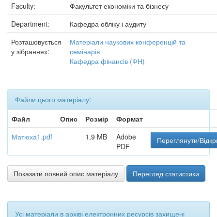
Faculty:
Факультет економіки та бізнесу
Department:
Кафедра обліку і аудиту
Розташовується
Матеріали наукових конференцій та
у зібраннях:
семінарів
Кафедра фінансів (ФН)
Файли цього матеріалу:
Файл
Опис
Розмір
Формат
Матюха1.pdf
1,9 MB
Adobe
Переглянути/Відкр
PDF
Показати повний опис матеріалу
Перегляд статистики
Усі матеріали в архіві електронних ресурсів захищені