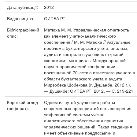
Дата публікації:
2012
Видавництво:
ОИПБА РТ
Бібліографічний
Матюха М. М. Управленческая отчетность
опис:
как элемент учетно-аналитического
обеспечения / М. М. Матюха // Актуальные
проблемы бухгалтерского учета, анализа,
аудита и контроля в условиях открытой
экономики : материалы Международной
научно-практической конференции,
посвященной 70-летию известного ученого в
области бухгалтерского учета и аудита
Мирзобека Шобекова (г. Душанбе, 2012 г.).
— Душанбе: ОИПБА РТ, 2012. — С. 219-221.
Короткий огляд
Одним из путей улучшения работы
(реферат):
современных предприятий есть внедрения
эффективной системы учётно-
аналитического обеспечения принятия
управленческих решений. Такая тенденция
имеет объективные предпосылки и