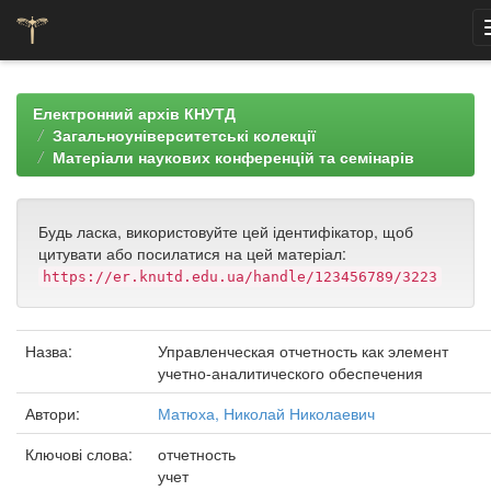
Skip
navigation
Електронний архів КНУТД
Загальноуніверситетські колекції
Матеріали наукових конференцій та семінарів
Будь ласка, використовуйте цей ідентифікатор, щоб
цитувати або посилатися на цей матеріал:
https://er.knutd.edu.ua/handle/123456789/3223
Назва:
Управленческая отчетность как элемент
учетно-аналитического обеспечения
Автори:
Матюха, Николай Николаевич
Ключові слова:
отчетность
учет