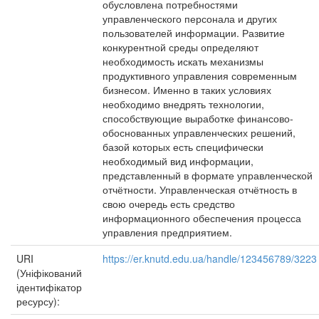
обусловлена потребностями
управленческого персонала и других
пользователей информации. Развитие
конкурентной среды определяют
необходимость искать механизмы
продуктивного управления современным
бизнесом. Именно в таких условиях
необходимо внедрять технологии,
способствующие выработке финансово-
обоснованных управленческих решений,
базой которых есть специфически
необходимый вид информации,
представленный в формате управленческой
отчётности. Управленческая отчётность в
свою очередь есть средство
информационного обеспечения процесса
управления предприятием.
URI
https://er.knutd.edu.ua/handle/123456789/3223
(Уніфікований
ідентифікатор
ресурсу):