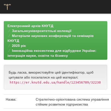
Skip
navigation
Електронний архів КНУТД
Загальноуніверситетські колекції
Матеріали наукових конференцій та семінарів
КНУТД
2025 рік
Інноваційна екосистема для відбудови України:
інтеграція науки, освіти та бізнесу
Будь ласка, використовуйте цей ідентифікатор, щоб
цитувати або посилатися на цей матеріал:
https://er.knutd.edu.ua/handle/123456789/32230
Назва:
Стратегічно-орієнтована система управління
стійким розвитком підприємства