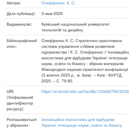
Автори:
Олефіренко, К. С.
Дата публікації:
3-жов-2025
Видавництво:
Київський національний університет
технологій та дизайну
Бібліографічний
Олефіренко К. С. Стратегічно-орієнтована
опис:
система управління стійким розвитком
підприємства / К. С. Олефіренко // Інноваційн
екосистема для відбудови України: інтеграція
науки, освіти та бізнесу : збірник матеріалів
Міжнародної науково-практичної конференції
(3 жовтня 2025 р., м. Київ). – Київ : КНУТД,
2025. – С. 79-80.
URI
https://er.knutd.edu.ua/handle/123456789/3223
(Уніфікований
ідентифікатор
ресурсу):
Розташовується
Інноваційна екосистема для відбудови
у зібраннях:
України: інтеграція науки, освіти та бізнесу