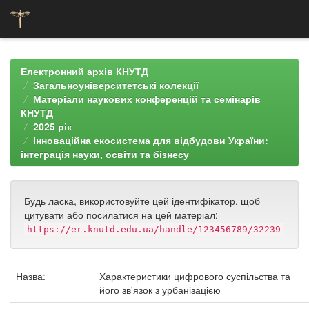
Skip
navigation
Електронний архів КНУТД
Загальноуніверситетські колекції
Матеріали наукових конференцій та семінарів
КНУТД
2025 рік
Інноваційна екосистема для відбудови України:
інтеграція науки, освіти та бізнесу
Будь ласка, використовуйте цей ідентифікатор, щоб
цитувати або посилатися на цей матеріал:
https://er.knutd.edu.ua/handle/123456789/32239
Назва:
Характеристики цифрового суспільства та
його зв'язок з урбанізацією