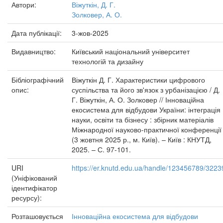
Автори:
Віжуткін, Д. Г.
Золковер, А. О.
Дата публікації:
3-жов-2025
Видавництво:
Київський національний університет
технологій та дизайну
Бібліографічний
Віжуткін Д. Г. Характеристики цифрового
опис:
суспільства та його зв'язок з урбанізацією / Д.
Г. Віжуткін, А. О. Золковер // Інноваційна
екосистема для відбудови України: інтеграція
науки, освіти та бізнесу : збірник матеріалів
Міжнародної науково-практичної конференції
(3 жовтня 2025 р., м. Київ). – Київ : КНУТД,
2025. – С. 97-101.
URI
https://er.knutd.edu.ua/handle/123456789/3223
(Уніфікований
ідентифікатор
ресурсу):
Розташовується
Інноваційна екосистема для відбудови