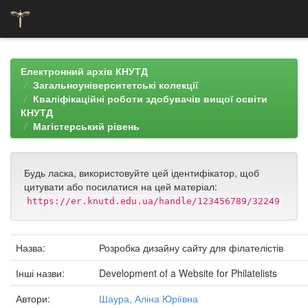
Skip
navigation
Електронний архів КНУТД
Загальноуніверситетські колекції
Кваліфікаційні роботи здобувачів вищої освіти
КНУТД
Магістерський рівень
Будь ласка, використовуйте цей ідентифікатор, щоб
цитувати або посилатися на цей матеріал:
https://er.knutd.edu.ua/handle/123456789/32249
Назва:
Розробка дизайну сайту для філателістів
Інші назви:
Development of a Website for Philatelists
Автори:
Шаура, Аліна Юріївна