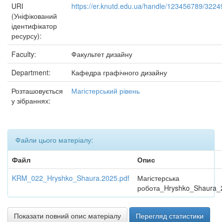
URI
https://er.knutd.edu.ua/handle/123456789/3224
(Уніфікований
ідентифікатор
ресурсу):
Faculty:
Факультет дизайну
Department:
Кафедра графічного дизайну
Розташовується
Магістерський рівень
у зібраннях:
Файли цього матеріалу:
Файл
Опис
KRM_022_Hryshko_Shaura.2025.pdf
Магістерська
робота_Hryshko_Shaura_
Показати повний опис матеріалу
Перегляд статистики