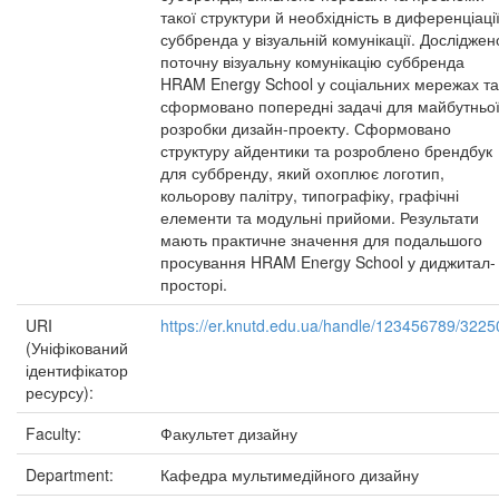
такої структури й необхідність в диференціаці
суббренда у візуальній комунікації. Досліджен
поточну візуальну комунікацію суббренда
HRAM Energy School у соціальних мережах та
сформовано попередні задачі для майбутньо
розробки дизайн-проекту. Сформовано
структуру айдентики та розроблено брендбук
для суббренду, який охоплює логотип,
кольорову палітру, типографіку, графічні
елементи та модульні прийоми. Результати
мають практичне значення для подальшого
просування HRAM Energy School у диджитал-
просторі.
URI
https://er.knutd.edu.ua/handle/123456789/3225
(Уніфікований
ідентифікатор
ресурсу):
Faculty:
Факультет дизайну
Department:
Кафедра мультимедійного дизайну