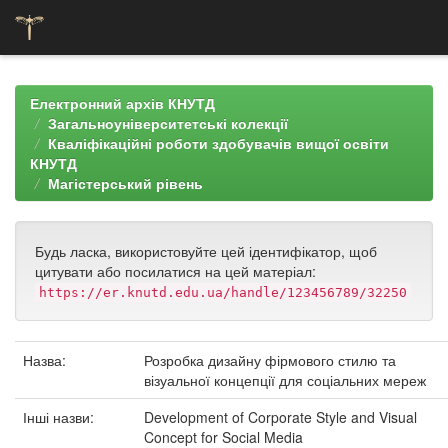
Skip
navigation
Електронний архів КНУТД
Загальноуніверситетські колекції
Кваліфікаційні роботи здобувачів вищої освіти
КНУТД
Магістерський рівень
Будь ласка, використовуйте цей ідентифікатор, щоб
цитувати або посилатися на цей матеріал:
https://er.knutd.edu.ua/handle/123456789/32250
Назва:
Розробка дизайну фірмового стилю та
візуальної концепції для соціальних мереж
Інші назви:
Development of Corporate Style and Visual
Concept for Social Media