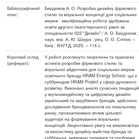
Бібліографічний
Бердніков А. О. Розробка дизайну фірмового
опис:
стилю та візуальної концепції для соціальних
мереж : кваліфікаційна робота здобувача
освіти другого (магістерського) рівня за
спеціальністю 022 "Дизайн" / А. О. Бердніокв ;
наук. кер. А. Ю. Шаура ; рец. О. О. Слітюк. –
Київ : КНУТД, 2025. – 114 с.
Короткий огляд
У роботі розглянуто теоретичні та практичні
(реферат):
аспекти розробки фірмового стилю та
візуальної айдентики для соціальних мереж
освітнього бренду HRAM Energy School, що є
суббрендом HRAM Project у сфері духовного
розвитку. Виконано аналіз сучасних тенденцій
у мультимедійному та цифровому дизайні
український та зарубіжних брендів, здійснено
дослідження брендіваналогів на локальному
ринку, проаналізовано вплив цільової
аудиторії на формування візуальних
концепцій. Акцентовано увагу на взаємозвʼязо
та екосистему дизайну майстер-бренда та
суббренда, виявлено переваги та проблеми