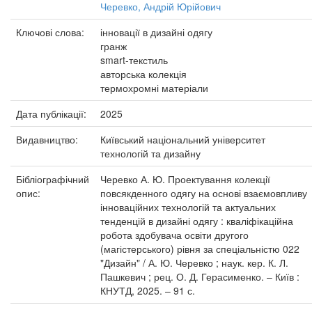
Черевко, Андрій Юрійович
Ключові слова:
інновації в дизайні одягу
гранж
smart-текстиль
авторська колекція
термохромні матеріали
Дата публікації:
2025
Видавництво:
Київський національний університет
технологій та дизайну
Бібліографічний
Черевко А. Ю. Проектування колекції
опис:
повсякденного одягу на основі взаємовпливу
інноваційних технологій та актуальних
тенденцій в дизайні одягу : кваліфікаційна
робота здобувача освіти другого
(магістерського) рівня за спеціальністю 022
"Дизайн" / А. Ю. Черевко ; наук. кер. К. Л.
Пашкевич ; рец. О. Д. Герасименко. – Київ :
КНУТД, 2025. – 91 с.