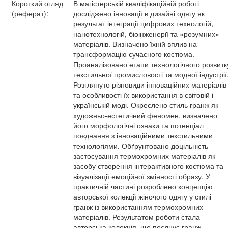
Короткий огляд
В магістерській кваліфікаційній роботі
(реферат):
досліджено інновації в дизайні одягу як
результат інтеграції цифрових технологій,
нанотехнологій, біоінженерії та «розумних»
матеріалів. Визначено їхній вплив на
трансформацію сучасного костюма.
Проаналізовано етапи технологічного розвитк
текстильної промисловості та модної індустрії
Розглянуто різновиди інноваційних матеріалів
та особливості їх використання в світовій і
українській моді. Окреслено стиль гранж як
художньо-естетичний феномен, визначено
його морфологічні ознаки та потенціал
поєднання з інноваційними текстильними
технологіями. Обґрунтовано доцільність
застосування термохромних матеріалів як
засобу створення інтерактивного костюма та
візуалізації емоційної змінності образу. У
практичній частині розроблено концепцію
авторської колекції жіночого одягу у стилі
гранж із використанням термохромних
матеріалів. Результатом роботи стала
авторська колекція, що поєднує гранж-