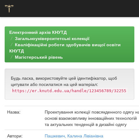
Skip
navigation
Електронний архів КНУТД
Загальноуніверситетські колекції
Кваліфікаційні роботи здобувачів вищої освіти
КНУТД
Магістерський рівень
Будь ласка, використовуйте цей ідентифікатор, щоб
цитувати або посилатися на цей матеріал:
https://er.knutd.edu.ua/handle/123456789/32255
Назва:
Проектування колекції повсякденного одягу н
основі взаємовпливу інноваційних технологій
та актуальних тенденцій в дизайні одягу
Автори:
Пашкевич, Калина Лівіанівна