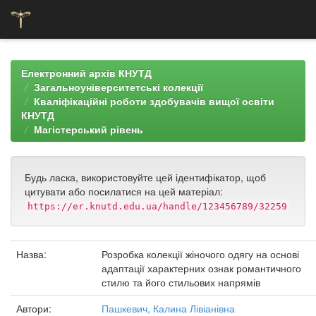
Skip
navigation
Електронний архів КНУТД
Загальноуніверситетські колекції
Кваліфікаційні роботи здобувачів вищої освіти
КНУТД
Магістерський рівень
Будь ласка, використовуйте цей ідентифікатор, щоб
цитувати або посилатися на цей матеріал:
https://er.knutd.edu.ua/handle/123456789/32259
Назва:
Розробка колекції жіночого одягу на основі
адаптації характерних ознак романтичного
стилю та його стильових напрямів
Автори:
Пашкевич, Калина Лівіанівна