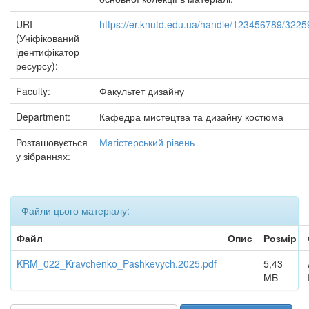
URI
https://er.knutd.edu.ua/handle/123456789/3225
(Уніфікований
ідентифікатор
ресурсу):
Faculty:
Факультет дизайну
Department:
Кафедра мистецтва та дизайну костюма
Розташовується
Магістерський рівень
у зібраннях:
Файли цього матеріалу:
Файл
Опис
Розмір
KRM_022_Kravchenko_Pashkevych.2025.pdf
5,43
MB