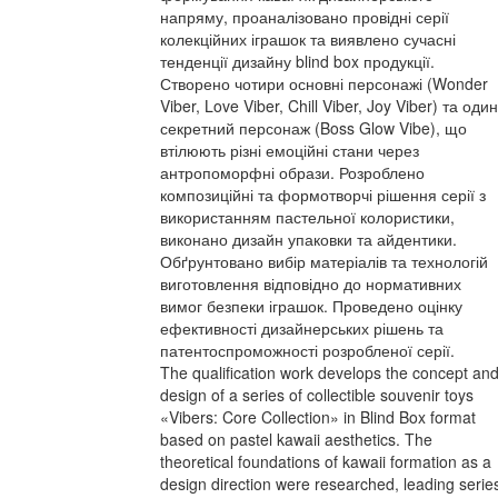
напряму, проаналізовано провідні серії
колекційних іграшок та виявлено сучасні
тенденції дизайну blind box продукції.
Створено чотири основні персонажі (Wonder
Viber, Love Viber, Chill Viber, Joy Viber) та один
секретний персонаж (Boss Glow Vibe), що
втілюють різні емоційні стани через
антропоморфні образи. Розроблено
композиційні та формотворчі рішення серії з
використанням пастельної колористики,
виконано дизайн упаковки та айдентики.
Обґрунтовано вибір матеріалів та технологій
виготовлення відповідно до нормативних
вимог безпеки іграшок. Проведено оцінку
ефективності дизайнерських рішень та
патентоспроможності розробленої серії.
The qualification work develops the concept an
design of a series of collectible souvenir toys
«Vibers: Core Collection» in Blind Box format
based on pastel kawaii aesthetics. The
theoretical foundations of kawaii formation as a
design direction were researched, leading serie