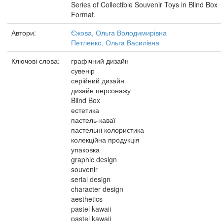
Series of Collectible Souvenir Toys in Blind Box
Format.
Автори:
Єжова, Ольга Володимирівна
Петленко, Ольга Василівна
Ключові слова:
графічний дизайн
сувенір
серійний дизайн
дизайн персонажу
Blind Box
естетика
пастель-каваї
пастельні колористика
колекційна продукція
упаковка
graphic design
souvenir
serial design
character design
aesthetics
pastel kawaii
pastel kawaii