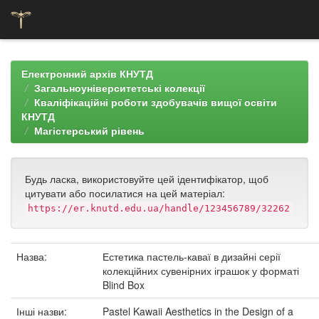
Skip
navigation
Електронний архів КНУТД
Загальноуніверситетські колекції
Кваліфікаційні роботи здобувачів вищої освіти
КНУТД
Магістерський рівень
Будь ласка, використовуйте цей ідентифікатор, щоб
цитувати або посилатися на цей матеріал:
https://er.knutd.edu.ua/handle/123456789/32262
Назва:
Естетика пастель-каваї в дизайні серії
колекційних сувенірних іграшок у форматі
Blind Box
Інші назви:
Pastel Kawaii Aesthetics in the Design of a