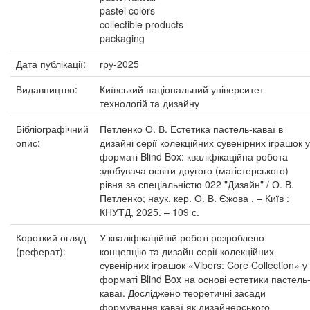
pastel colors
collectible products
packaging
Дата публікації:
гру-2025
Видавництво:
Київський національний університет
технологій та дизайну
Бібліографічний
Петленко О. В. Естетика пастель-каваї в
опис:
дизайні серії колекційних сувенірних іграшок у
форматі Blind Box: кваліфікаційна робота
здобувача освіти другого (магістерського)
рівня за спеціальністю 022 "Дизайн" / О. В.
Петленко; наук. кер. О. В. Єжова . – Київ :
КНУТД, 2025. – 109 с.
Короткий огляд
У кваліфікаційній роботі розроблено
(реферат):
концепцію та дизайн серії колекційних
сувенірних іграшок «Vibers: Core Collection» у
форматі Blind Box на основі естетики пастель
каваї. Досліджено теоретичні засади
формування каваї як дизайнерського