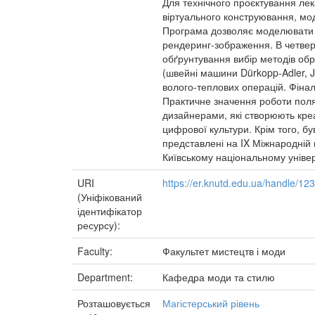
Для технічного проєктування лек
віртуального конструювання, мод
Програма дозволяє моделювати фі
рендеринг-зображення. В четверт
обґрунтування вибір методів обр
(швейні машини Dürkopp-Adler, J
волого-теплових операцій. Фінал
Практичне значення роботи поляг
дизайнерами, які створюють креа
цифрової культури. Крім того, б
представлені на IX Міжнародній 
Київському національному універ
URI
https://er.knutd.edu.ua/handle/1
(Уніфікований
ідентифікатор
ресурсу):
Faculty:
Факультет мистецтв і моди
Department:
Кафедра моди та стилю
Розташовується
Магістерський рівень