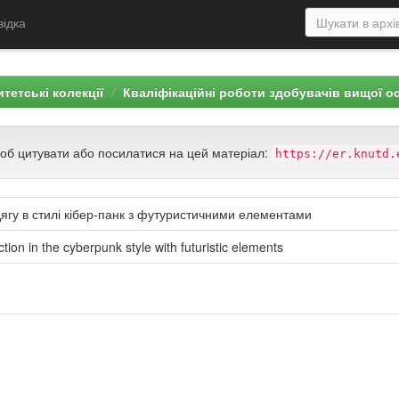
відка
тетські колекції
Кваліфікаційні роботи здобувачів вищої о
щоб цитувати або посилатися на цей матеріал:
https://er.knutd.
дягу в стилі кібер-панк з футуристичними елементами
ction in the cyberpunk style with futuristic elements