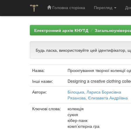
Головна сторінка
Перегляд
До
Skip
navigation
Електронний архів КНУТД
Загальноуніверси
Будь ласка, використовуйте цей ідентифікатор, 
Назва:
Проєктування творчої колекції о
Інші назви:
Designing a creative clothing colle
Автори:
Білоцька, Лариса Борисівна
Рязанова, Єлизавета Андріївна
Ключові слова:
колекція
сукня
кібер-панк
комп’ютерна гра