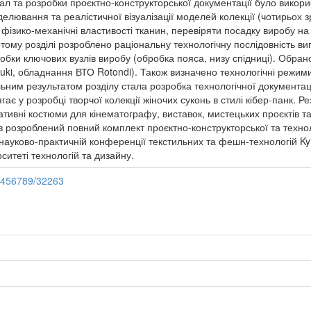
ал та розробки проєктно-конструкторської документації було викор
елювання та реалістичної візуалізації моделей колекції (чотирьох
зико-механічні властивості тканин, перевіряти посадку виробу на 
ому розділі розроблено раціональну технологічну послідовність ви
обки ключових вузлів виробу (обробка пояса, низу спідниці). Обра
uki, обладнання ВТО Rotondi). Також визначено технологічні режими
ьним результатом розділу стала розробка технологічної документац
ає у розробці творчої колекції жіночих суконь в стилі кібер-панк. Р
тивні костюми для кінематографу, виставок, мистецьких проєктів т
ув розроблений повний комплект проєктно-конструкторської та технол
науково-практичній конференції текстильних та фешн-технологій Ky
ситеті технологій та дизайну.
23456789/32263