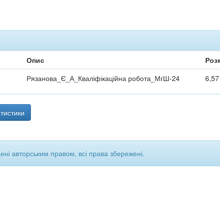
Опис
Роз
Рязанова_Є_А_Кваліфікаційна робота_МгШ-24
6,5
тистики
щені авторським правом, всі права збережені.