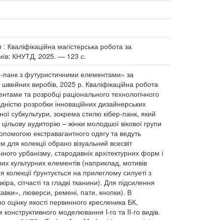
 : Кваліфікаційна магістерська робота за
Київ: КНУТД, 2025. — 123 с.
бер-панк з футуристичними елементами» за
 швейних виробів, 2025 р. Кваліфікаційна робота
ентами та розробці раціонального технологічного
ідністю розробки інноваційних дизайнерських
ної субкультури, зокрема стилю кібер-панк, який
 цільову аудиторію – жінки молодшої вікової групи
допомогою екстравагантного одягу та ведуть
м для колекції обрано візуальний всесвіт
ного урбанізму, стародавніх архітектурних форм і
них культурних елементів (наприклад, мотивів
колекції ґрунтується на прилеглому силуеті з
іра, сітчасті та гладкі тканини). Для підсилення
авки», люверси, ремені, пати, кнопки). В
но оцінку якості первинного кресленика БК,
 конструктивного моделювання I-го та II-го видів.