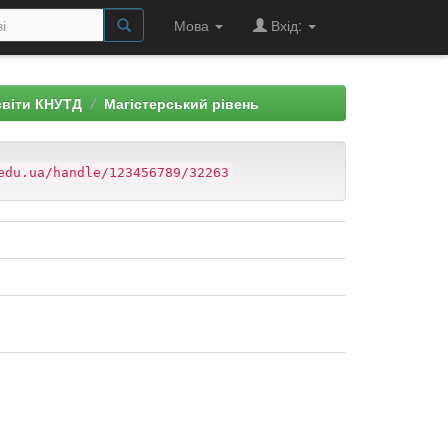
Мова
Вхід:
світи КНУТД
Магістерський рівень
edu.ua/handle/123456789/32263