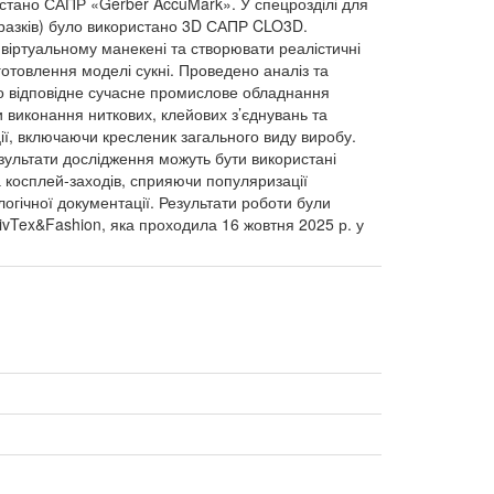
истано САПР «Gerber AccuMark». У спецрозділі для
 зразків) було використано 3D САПР CLO3D.
віртуальному манекені та створювати реалістичні
готовлення моделі сукні. Проведено аналіз та
но відповідне сучасне промислове обладнання
 виконання ниткових, клейових з’єднувань та
ії, включаючи кресленик загального виду виробу.
езультати дослідження можуть бути використані
а косплей-заходів, сприяючи популяризації
огічної документації. Результати роботи були
ivTex&Fashion, яка проходила 16 жовтня 2025 р. у