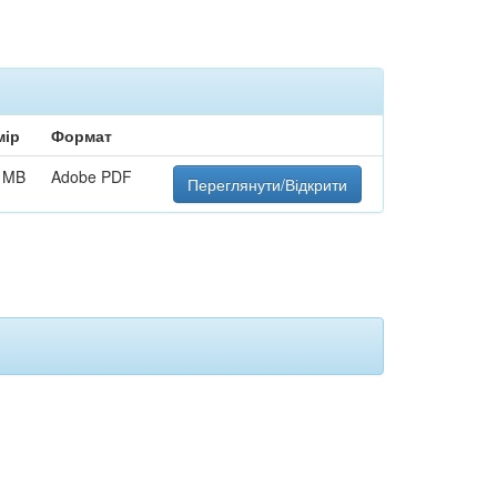
мір
Формат
7 MB
Adobe PDF
Переглянути/Відкрити