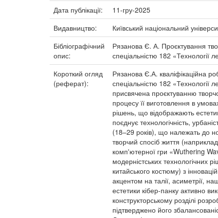
Дата публікації:
11-гру-2025
Видавництво:
Київський національний універси
Бібліографічний
Рязанова Є. А. Проєктування тво
опис:
спеціальністю 182 «Технології ле
Короткий огляд
Рязанова Є.А. кваліфікаційна ро
(реферат):
спеціальністю 182 «Технології л
присвячена проєктуванню творчої
процесу її виготовлення в умов
рішень, що відображають естетик
поєднує технологічність, урбаніс
(18–29 років), що належать до н
творчий спосіб життя (наприклад
комп'ютерної гри «Wuthering Wa
модерністських технологічних рі
китайського костюму) з інновац
акцентом на талії, асиметрії, на
естетики кібер-панку активно ви
конструкторському розділі розро
підтверджено його збалансованіс