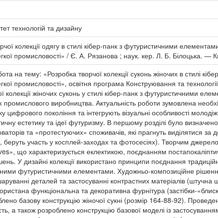
тет технологій та дизайну
рчої колекції одягу в стилі кібер-панк з футуристичними елементами
гкої промисловості» / Є. А. Рязанова ; наук. кер. Л. Б. Білоцька. — 
бота на тему: «Розробка творчої колекції суконь жіночих в стилі кі
егкої промисловості», освітня програма Конструювання та технології
 колекції жіночих суконь у стилі кібер-панк з футуристичними елем
ах промислового виробництва. Актуальність роботи зумовлена необх
у цифрового покоління та інтегрують візуальні особливості молодіж
тичну естетику та ідеї футуризму. В першому розділі було визначено
оваторів та «протестуючих» споживачів, які прагнуть виділятися за 
, беруть участь у косплей-заходах та фотосесіях). Творчим джерело
ves», що характеризується еклектикою, поєднанням постапокаліптич
шень. У дизайні колекції використано принципи поєднання традицій
ійними футуристичними елементами. Художньо-композиційне рішення 
шаруванні деталей та застосуванні контрастних матеріалів (штучна шк
користана функціональна та декоративна фурнітура (застібки-«блиск
блено базову конструкцію жіночої сукні (розмір 164-88-92). Проведе
ть, а також розроблено конструкцію базової моделі із застосуванням