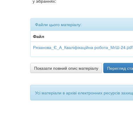
у зібраннях:
Файли цього матеріалу:
Файл
Рязанова_Є_А_Кваліфікаційна робота_МгШ-24.pdf
Показати повний опис матеріалу
Перегляд ста
Усі матеріали в архіві електронних ресурсів захи