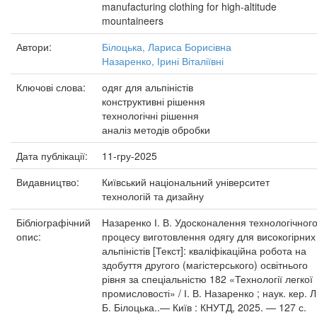
manufacturing clothing for high-altitude
mountaineers
Автори:
Білоцька, Лариса Борисівна
Назаренко, Ірині Віталіївні
Ключові слова:
одяг для альпіністів
конструктивні рішення
технологічні рішення
аналіз методів обробки
Дата публікації:
11-гру-2025
Видавництво:
Київський національний університет
технологій та дизайну
Бібліографічний
Назаренко І. В. Удосконалення технологічног
опис:
процесу виготовлення одягу для високогірних
альпіністів [Текст]: кваліфікаційна робота на
здобуття другого (магістерського) освітнього
рівня за спеціальністю 182 «Технології легкої
промисловості» / І. В. Назаренко ; наук. кер. Л
Б. Білоцька..— Київ : КНУТД, 2025. — 127 с.