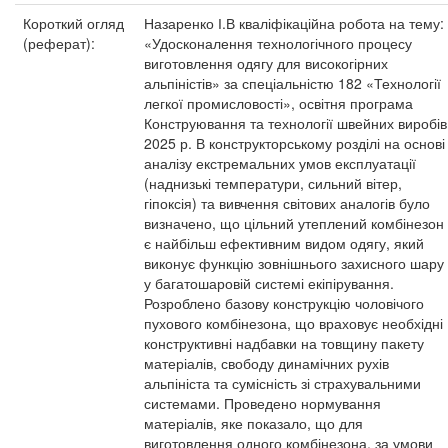
Короткий огляд
Назаренко І.В кваліфікаційна робота на тему:
(реферат):
«Удосконалення технологічного процесу
виготовлення одягу для високогірних
альпіністів» за спеціальністю 182 «Технології
легкої промисловості», освітня програма
Конструювання та технології швейних виробів
2025 р. В конструкторському розділі на основі
аналізу екстремальних умов експлуатації
(наднизькі температури, сильний вітер,
гіпоксія) та вивчення світових аналогів було
визначено, що цільний утеплений комбінезон
є найбільш ефективним видом одягу, який
виконує функцію зовнішнього захисного шару
у багатошаровій системі екіпірування.
Розроблено базову конструкцію чоловічого
пухового комбінезона, що враховує необхідні
конструктивні надбавки на товщину пакету
матеріалів, свободу динамічних рухів
альпініста та сумісність зі страхувальними
системами. Проведено нормування
матеріалів, яке показало, що для
виготовлення одного комбінезона, за умови