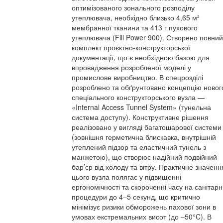
оптимізованого зонального розподілу
утеплювача, необхідно близько 4,65 м²
мембранної тканини та 413 г пухового
утеплювача (Fill Power 900). Створено повний
комплект проєктно-конструкторської
документації, що є необхідною базою для
впровадження розробленої моделі у
промислове виробництво. В спецрозділі
розроблено та обґрунтовано концепцію новог
спеціального конструкторського вузла —
«Internal Access Tunnel System» (тунельна
система доступу). Конструктивне рішення
реалізовано у вигляді багатошарової системи
(зовнішня герметична блискавка, внутрішній
утеплений підзор та еластичний тунель з
манжетою), що створює надійний подвійний
бар’єр від холоду та вітру. Практичне значенн
цього вузла полягає у підвищенні
ергономічності та скороченні часу на санітарн
процедури до 4–5 секунд, що критично
мінімізує ризики обморожень пахової зони в
умовах екстремальних висот (до –50°C). В