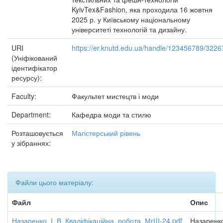
KyivTex&Fashion, яка проходила 16 жовтня
2025 р. у Київському національному
університеті технологій та дизайну.
URI
https://er.knutd.edu.ua/handle/123456789/3226
(Уніфікований
ідентифікатор
ресурсу):
Faculty:
Факультет мистецтв і моди
Department:
Кафедра моди та стилю
Розташовується
Магістерський рівень
у зібраннях:
Файли цього матеріалу:
Файл
Опис
Назаренко_І_В_Кваліфікаційна_робота_МгШ-24.pdf
Назаренк