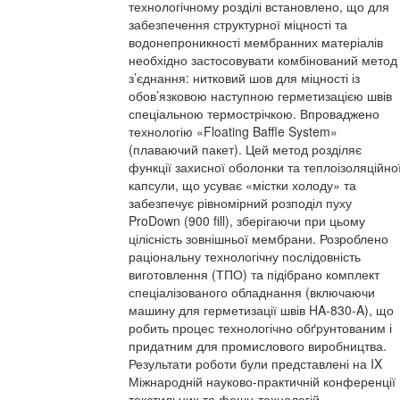
технологічному розділі встановлено, що для
забезпечення структурної міцності та
водонепроникності мембранних матеріалів
необхідно застосовувати комбінований метод
з’єднання: нитковий шов для міцності із
обов’язковою наступною герметизацією швів
спеціальною термострічкою. Впроваджено
технологію «Floating Baffle System»
(плаваючий пакет). Цей метод розділяє
функції захисної оболонки та теплоізоляційно
капсули, що усуває «містки холоду» та
забезпечує рівномірний розподіл пуху
ProDown (900 fill), зберігаючи при цьому
цілісність зовнішньої мембрани. Розроблено
раціональну технологічну послідовність
виготовлення (ТПО) та підібрано комплект
спеціалізованого обладнання (включаючи
машину для герметизації швів HA-830-A), що
робить процес технологічно обґрунтованим і
придатним для промислового виробництва.
Результати роботи були представлені на IX
Міжнародній науково-практичній конференції
текстильних та фешн-технологій