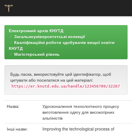
Skip
navigation
Електронний архів КНУТД
Загальноуніверситетські колекції
Кваліфікаційні роботи здобувачів вищої освіти
КНУТД
Магістерський рівень
Будь ласка, використовуйте цей ідентифікатор, щоб
цитувати або посилатися на цей матеріал:
https://er.knutd.edu.ua/handle/123456789/32267
Назва:
Удосконалення технологічного процесу
виготовлення одягу для високогірних
альпіністів
Інші назви:
Improving the technological process of