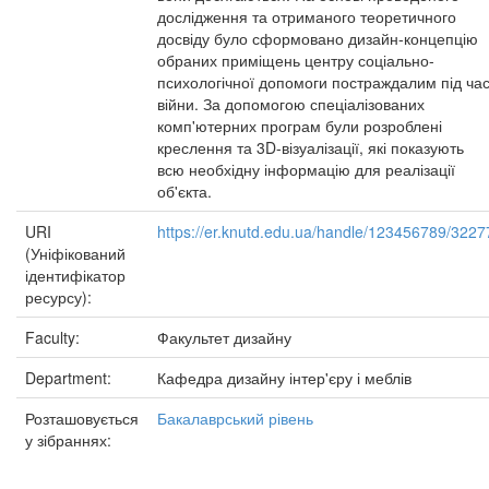
дослідження та отриманого теоретичного
досвіду було сформовано дизайн-концепцію
обраних приміщень центру соціально-
психологічної допомоги постраждалим під ча
війни. За допомогою спеціалізованих
комп'ютерних програм були розроблені
креслення та 3D-візуалізації, які показують
всю необхідну інформацію для реалізації
об'єкта.
URI
https://er.knutd.edu.ua/handle/123456789/3227
(Уніфікований
ідентифікатор
ресурсу):
Faculty:
Факультет дизайну
Department:
Кафедра дизайну інтер'єру і меблів
Розташовується
Бакалаврський рівень
у зібраннях: