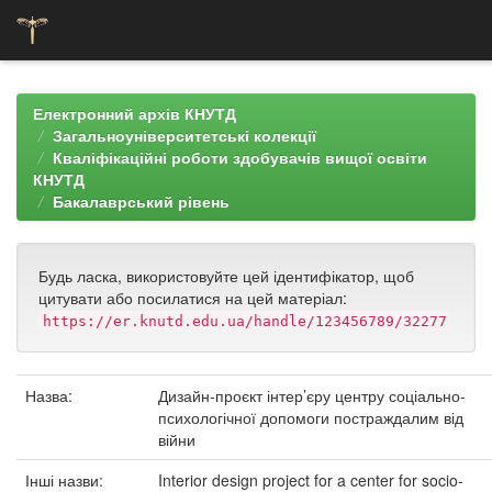
Skip
navigation
Електронний архів КНУТД
Загальноуніверситетські колекції
Кваліфікаційні роботи здобувачів вищої освіти
КНУТД
Бакалаврський рівень
Будь ласка, використовуйте цей ідентифікатор, щоб
цитувати або посилатися на цей матеріал:
https://er.knutd.edu.ua/handle/123456789/32277
Назва:
Дизайн-проєкт інтер’єру центру соціально-
психологічної допомоги постраждалим від
війни
Інші назви:
Interior design project for a center for socio-