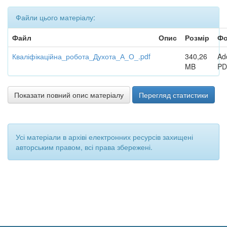
Файли цього матеріалу:
Файл
Опис
Розмір
Фо
Кваліфікаційна_робота_Духота_А_О_.pdf
340,26
Ad
MB
PD
Показати повний опис матеріалу
Перегляд статистики
Усі матеріали в архіві електронних ресурсів захищені
авторським правом, всі права збережені.