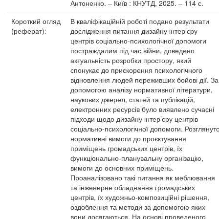
Антоненко. – Київ : КНУТД, 2025. – 114 с.
Короткий огляд
В кваліфікаційній роботі подано результати
(реферат):
дослідження питання дизайну інтер’єру
центрів соціально-психологічної допомоги
постраждалим під час війни, доведено
актуальність розробки простору, який
спонукає до прискорення психологічного
відновлення людей переживших бойові дії. За
допомогою аналізу нормативної літератури,
наукових джерел, статей та публікацій,
електронних ресурсів було виявлено сучасні
підходи щодо дизайну інтер’єру центрів
соціально-психологічної допомоги. Розглянут
нормативні вимоги до проєктування
приміщень громадських центрів, їх
функціонально-планувальну організацію,
вимоги до основних приміщень.
Проаналізовано такі питання як меблювання
та інженерне обладнання громадських
центрів, їх художньо-композиційні рішення,
оздоблення та методи за допомогою яких
вони досягаються. На основі проведеного