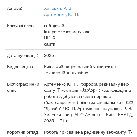
Автори:
Хиневич, Р. В.
Артеменко, Ю. П.
Ключові слова:
веб-дизайн
інтерфейс користувача
UI/UX
сайти
Дата публікації:
2025
Видавництво:
Київський національний університет
технологій та дизайну
Бібліографічний
Артеменко Ю. П. Розробка редизайну веб-
опис:
сайту IT-компанії «JatApp» : кваліфікаційна
робота здобувача освіти першого
(бакалаврського) рівня за спеціальністю 022
"Дизайн" / Ю. П. Артеменко ; наук. кер. Р. В.
Хиневич ; рец. М. О Астанін. – Київ : КНУТД,
2025. – 71 с.
Короткий огляд
Робота присвячена редизайну веб-сайту IT-