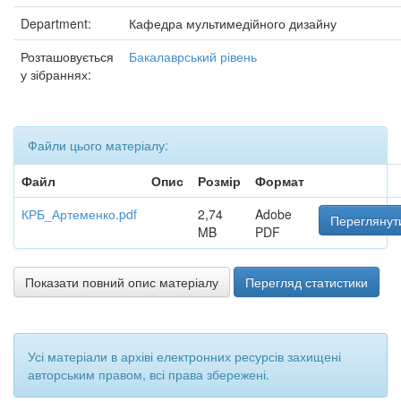
Department:
Кафедра мультимедійного дизайну
Розташовується
Бакалаврський рівень
у зібраннях:
Файли цього матеріалу:
Файл
Опис
Розмір
Формат
КРБ_Артеменко.pdf
2,74
Adobe
Переглянут
MB
PDF
Показати повний опис матеріалу
Перегляд статистики
Усі матеріали в архіві електронних ресурсів захищені
авторським правом, всі права збережені.