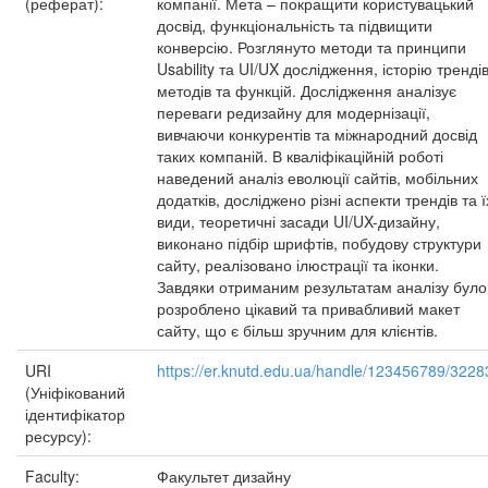
(реферат):
компанії. Мета – покращити користувацький
досвід, функціональність та підвищити
конверсію. Розглянуто методи та принципи
Usability та UI/UX дослідження, історію трендів
методів та функцій. Дослідження аналізує
переваги редизайну для модернізації,
вивчаючи конкурентів та міжнародний досвід
таких компаній. В кваліфікаційній роботі
наведений аналіз еволюції сайтів, мобільних
додатків, досліджено різні аспекти трендів та ї
види, теоретичні засади UI/UX-дизайну,
виконано підбір шрифтів, побудову структури
сайту, реалізовано ілюстрації та іконки.
Завдяки отриманим результатам аналізу було
розроблено цікавий та привабливий макет
сайту, що є більш зручним для клієнтів.
URI
https://er.knutd.edu.ua/handle/123456789/3228
(Уніфікований
ідентифікатор
ресурсу):
Faculty:
Факультет дизайну