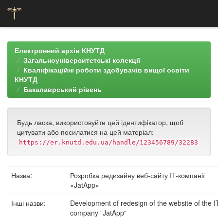
Skip
navigation
Електронний архів КНУТД
Загальноуніверситетські колекції
Кваліфікаційні роботи здобувачів вищої освіти
КНУТД
Бакалаврський рівень
Будь ласка, використовуйте цей ідентифікатор, щоб
цитувати або посилатися на цей матеріал:
https://er.knutd.edu.ua/handle/123456789/32283
Назва:
Розробка редизайну веб-сайту IT-компанії
«JatApp»
Інші назви:
Development of redesign of the website of the I
company "JatApp"