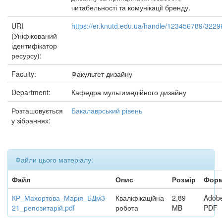
читабельності та комунікації бренду.
URI
https://er.knutd.edu.ua/handle/123456789/3229
(Уніфікований
ідентифікатор
ресурсу):
Faculty:
Факультет дизайну
Department:
Кафедра мультимедійного дизайну
Розташовується
Бакалаврський рівень
у зібраннях:
Файли цього матеріалу:
Файл
Опис
Розмір
Форм
КР_Махортова_Марія_БДм3-
Кваліфікаційна
2,89
Adob
21_репозитарій.pdf
робота
MB
PDF