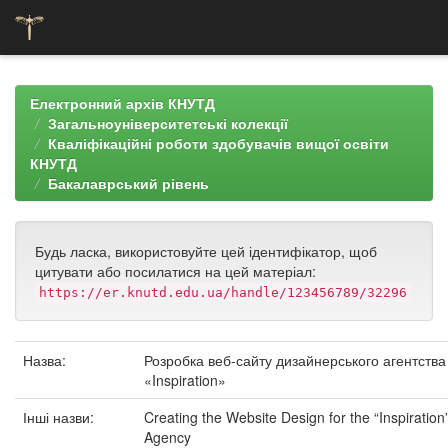
Skip
navigation
Електронний архів КНУТД
Загальноуніверситетські колекції
Кваліфікаційні роботи здобувачів вищої освіти
КНУТД
Бакалаврський рівень
Будь ласка, використовуйте цей ідентифікатор, щоб
цитувати або посилатися на цей матеріал:
https://er.knutd.edu.ua/handle/123456789/32296
Назва:
Розробка веб-сайту дизайнерського агентства
«Inspiration»
Інші назви:
Creating the Website Design for the “Inspiration
Agency