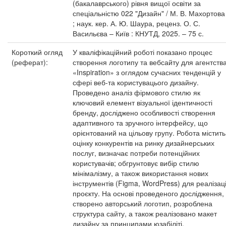
(бакалаврського) рівня вищої освіти за
спеціальністю 022 "Дизайн" / М. В. Махортова
; наук. кер. А. Ю. Шаура, реценз. О. С.
Васильєва – Київ : КНУТД, 2025. – 75 с.
Короткий огляд
У кваліфікаційний роботі показано процес
(реферат):
створення логотипу та вебсайту для агентств
«Inspiration» з оглядом сучасних тенденцій у
сфері веб-та користувацього дизайну.
Проведено аналіз фірмового стилю як
ключовий елемент візуальної ідентичності
бренду, досліджено особливості створення
адаптивного та зручного інтерфейсу, що
орієнтований на цільову групу. Робота містить
оцінку конкурентів на ринку дизайнерських
послуг, визначає потреби потенційних
користувачів; обгрунтовує вибір стилю
мінімалізму, а також використання нових
інструментів (Figma, WordPress) для реалізаці
проєкту. На основі проведеного дослідження,
створено авторський логотип, розроблена
структура сайту, а також реалізовано макет
дизайну за принципами юзабіліті,