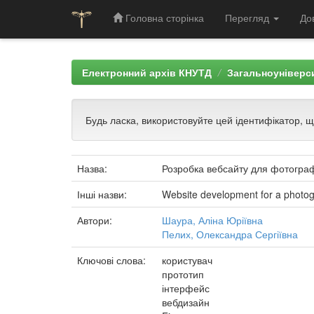
Головна сторінка
Перегляд
До
Skip
navigation
Електронний архів КНУТД
Загальноуніверси
Будь ласка, використовуйте цей ідентифікатор, 
Назва:
Розробка вебсайту для фотогра
Інші назви:
Website development for a photo
Автори:
Шаура, Аліна Юріївна
Пелих, Олександра Сергіївна
Ключові слова:
користувач
прототип
інтерфейс
вебдизайн