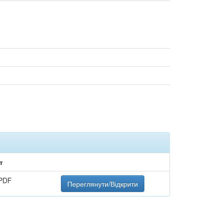
т
PDF
Переглянути/Відкрити