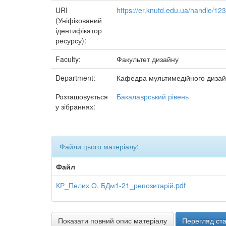
URI
https://er.knutd.edu.ua/handle/1
(Уніфікований
ідентифікатор
ресурсу):
Faculty:
Факультет дизайну
Department:
Кафедра мультимедійного диза
Розташовується
Бакалаврський рівень
у зібраннях:
Файли цього матеріалу:
Файл
КР_Пелих О. БДм1-21_репозитарій.pdf
Показати повний опис матеріалу
Перегляд ста