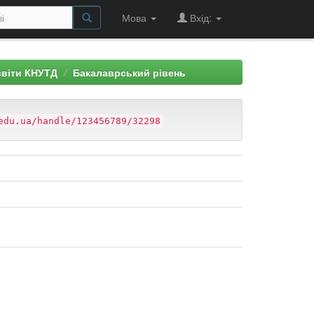
Мова
Вхід:
світи КНУТД
Бакалаврський рівень
edu.ua/handle/123456789/32298