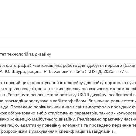
тет технологій та дизайну
ля фотографа : кваліфікаційна робота для здобуття першого (бакала
 А. Ю. Шаура, реценз. Р. В. Хиневич – Київ : КНУТД, 2025. – 77 с.
януто повний цикл проєктування інтерфейсу для сайту-портфоліо су
ся з трьох розділів, кожен з яких присвячено ключовим етапам дослі
a. Розглянуто основні етапи розвитку UX/UI дизайну, особливості 
и взаємодії користувача з вебінтерфейсом. Визначено роль естетики
віду. Проведено порівняльний аналіз сайтів-портфоліо провідних ф
акож обґрунтовано вибір стилістичних параметрів, таких як кольоров
ано концепцію майбутнього дизайну. Реалізовано практичну частину
 навігацію, адаптивну поведінку елементів та проведено первинне 
 розробникам з урахуванням специфікацій та гайдлайнів.