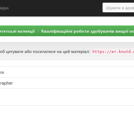
відка
тетські колекції
Кваліфікаційні роботи здобувачів вищої о
щоб цитувати або посилатися на цей матеріал:
https://er.knutd.
фа
grapher