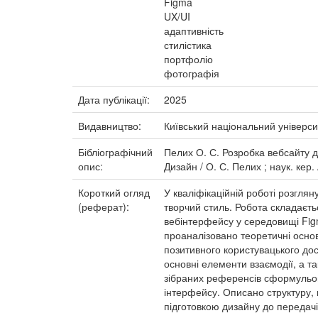
Figma
UX/UI
адаптивність
стилістика
портфоліо
фотографія
Дата публікації:
2025
Видавництво:
Київський національний універси
Бібліографічний
Пелих О. С. Розробка вебсайту д
опис:
Дизайн / О. С. Пелих ; наук. кер.
Короткий огляд
У кваліфікаційній роботі розгл
(реферат):
творчий стиль. Робота складаєть
вебінтерфейсу у середовищі Figm
проаналізовано теоретичні основ
позитивного користувацького дос
основні елементи взаємодії, а т
зібраних референсів сформульов
інтерфейсу. Описано структуру,
підготовкою дизайну до передачі