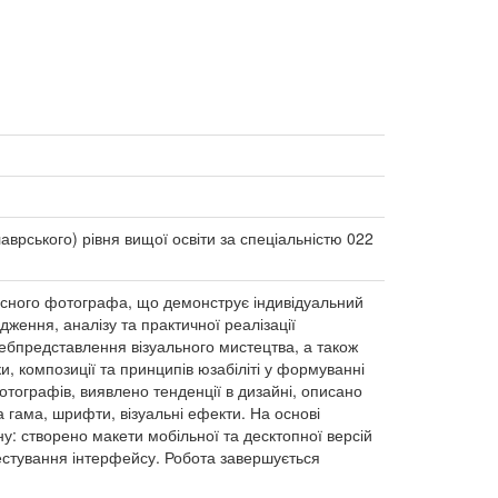
врського) рівня вищої освіти за спеціальністю 022
часного фотографа, що демонструє індивідуальний
дження, аналізу та практичної реалізації
вебпредставлення візуального мистецтва, а також
, композиції та принципів юзабіліті у формуванні
отографів, виявлено тенденції в дизайні, описано
а гама, шрифти, візуальні ефекти. На основі
: створено макети мобільної та десктопної версій
тестування інтерфейсу. Робота завершується