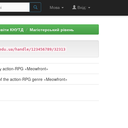
Мова
Вхід:
світи КНУТД
Магістерський рівень
edu.ua/handle/123456789/32313
ру action-RPG «Meowfront»
me of the action-RPG genre «Meowfront»