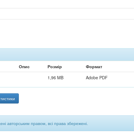
Опис
Розмір
Формат
1,96 MB
Adobe PDF
тистики
щені авторським правом, всі права збережені.