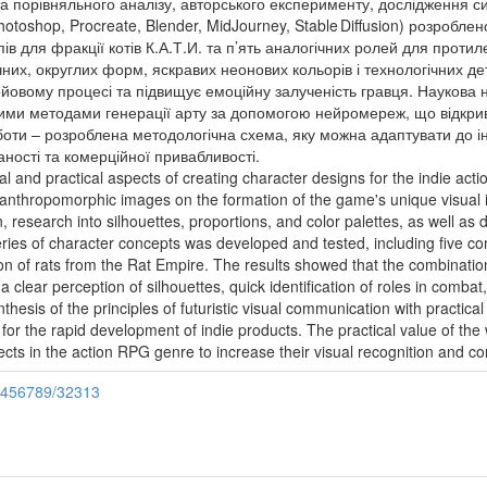
а порівняльного аналізу, авторського експерименту, дослідження силу
otoshop, Procreate, Blender, MidJourney, Stable Diffusion) розробл
в для фракції котів К.А.Т.И. та п’ять аналогічних ролей для протил
их, округлих форм, яскравих неонових кольорів і технологічних дет
йовому процесі та підвищує емоційну залученість гравця. Наукова 
чними методами генерації арту за допомогою нейромереж, що відкрив
оботи – розроблена методологічна схема, яку можна адаптувати до ін
аності та комерційної привабливості.
al and practical aspects of creating character designs for the indie ac
 anthropomorphic images on the formation of the game's unique visual i
, research into silhouettes, proportions, and color palettes, as well as
eries of character concepts was developed and tested, including five com
tion of rats from the Rat Empire. The results showed that the combinati
a clear perception of silhouettes, quick identification of roles in comba
synthesis of the principles of futuristic visual communication with practi
for the rapid development of indie products. The practical value of th
ects in the action RPG genre to increase their visual recognition and c
23456789/32313