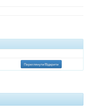
Переглянути/Відкрити