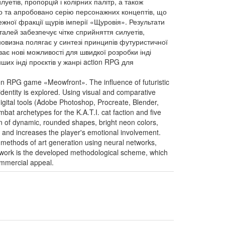
етів, пропорцій і колірних палітр, а також
ено та апробовано серію персонажних концептів, що
ежної фракції щурів імперії «Щуровія». Результати
алей забезпечує чітке сприйняття силуетів,
новизна полягає у синтезі принципів футуристичної
ає нові можливості для швидкої розробки інді
ших інді проєктів у жанрі action RPG для
tion RPG game «Meowfront». The influence of futuristic
dentity is explored. Using visual and comparative
 digital tools (Adobe Photoshop, Procreate, Blender,
bat archetypes for the K.A.T.I. cat faction and five
on of dynamic, rounded shapes, bright neon colors,
t, and increases the player's emotional involvement.
cal methods of art generation using neural networks,
e work is the developed methodological scheme, which
ommercial appeal.