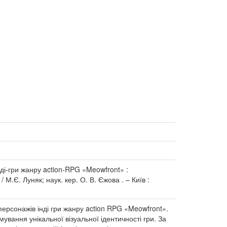
ді-гри жанру action-RPG «Meowfront» :
 М.Є. Луняк; наук. кер. О. В. Єжова . – Київ :
персонажів інді гри жанру action RPG «Meowfront».
вання унікальної візуальної ідентичності гри. За