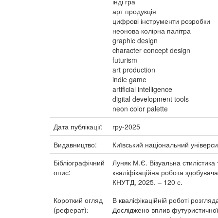
інді гра
арт продукція
цифрові інструменти розробки
неонова колірна палітра
graphic design
character concept design
futurism
art production
indie game
artificial intelligence
digital development tools
neon color palette
Дата публікації:
гру-2025
Видавництво:
Київський національний універси
Бібліографічний
Луняк М.Є. Візуальна стилістика
опис:
кваліфікаційна робота здобувача о
КНУТД, 2025. – 120 с.
Короткий огляд
В кваліфікаційній роботі розгля
(реферат):
Досліджено вплив футуристичної 