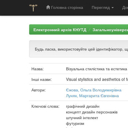
Головна сторінка
Перегляд
До
Skip
navigation
Електронний архів КНУТД
Загальноуніверси
Будь ласка, використовуйте цей ідентифікатор, 
Назва:
Візуальна стилістика та естетик
Інші назви:
Visual stylistics and aesthetics o
Автори:
Єжова, Ольга Володимирівна
Луняк, Маргарита Євгенівна
Ключові слова:
графічний дизайн
концепт дизайн персонажів
штучний інтелект
футуризм