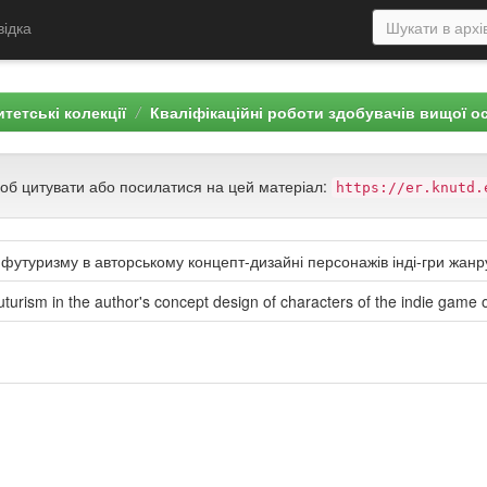
відка
тетські колекції
Кваліфікаційні роботи здобувачів вищої о
щоб цитувати або посилатися на цей матеріал:
https://er.knutd.
а футуризму в авторському концепт-дизайні персонажів інді-гри жан
f futurism in the author's concept design of characters of the indie ga