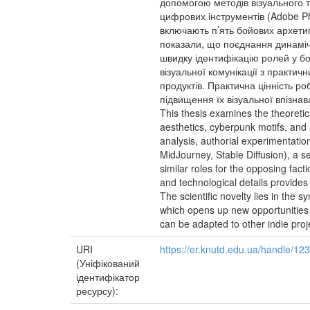
допомогою методів візуального т
цифрових інструментів (Adobe Ph
включають п’ять бойових архетипі
показали, що поєднання динамічн
швидку ідентифікацію ролей у бо
візуальної комунікації з практи
продуктів. Практична цінність р
підвищення їх візуальної впізнав
This thesis examines the theoretic
aesthetics, cyberpunk motifs, and
analysis, authorial experimentation
MidJourney, Stable Diffusion), a s
similar roles for the opposing fac
and technological details provides 
The scientific novelty lies in the 
which opens up new opportunities 
can be adapted to other indie proj
URI
https://er.knutd.edu.ua/handle/1
(Уніфікований
ідентифікатор
ресурсу):