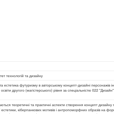
тет технологій та дизайну
 та естетика футуризму в авторському концепт-дизайні персонажів ін
світи другого (магістерського) рівня за спеціальністю 022 "Дизайн" /
даються теоретичні та практичні аспекти створення концепт дизайну 
естетики, кіберпанкових мотивів і антропоморфних образів на форму