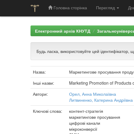
Головна сторінка
Перегляд
До
Skip
navigation
Електронний архів КНУТД
Загальноуніверси
Будь ласка, використовуйте цей ідентифікатор, 
Назва:
Маркетингове просування продук
Інші назви:
Marketing Promotion of Products o
Автори:
Орел, Анна Миколаївна
Литвиненко, Катерина Андріївна
Ключові слова:
контент-стратегія
маркетингове просування
цифрові канали
мікроконверсії