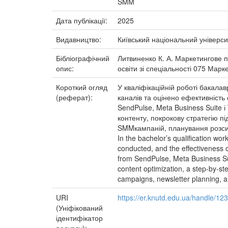
SMM
Дата публікації:
2025
Видавництво:
Київський національний універси
Бібліографічний
Литвиненко К. А. Маркетингове п
опис:
освіти зі спеціальності 075 Маркет
Короткий огляд
У кваліфікаційній роботі бакала
(реферат):
каналів та оцінено ефективність
SendPulse, Meta Business Suite 
контенту, покрокову стратегію п
SMMкампаній, планування розсил
In the bachelor’s qualification w
conducted, and the effectiveness
from SendPulse, Meta Business Su
content optimization, a step-by-s
campaigns, newsletter planning, a
URI
https://er.knutd.edu.ua/handle/1
(Уніфікований
ідентифікатор