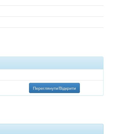
Переглянути/Відкрити