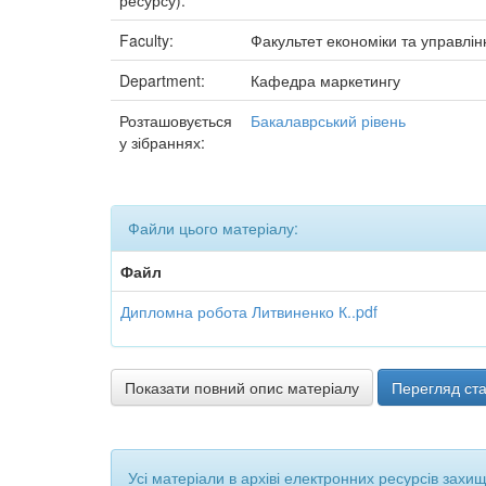
ресурсу):
Faculty:
Факультет економіки та управлін
Department:
Кафедра маркетингу
Розташовується
Бакалаврський рівень
у зібраннях:
Файли цього матеріалу:
Файл
Дипломна робота Литвиненко К..pdf
Показати повний опис матеріалу
Перегляд ста
Усі матеріали в архіві електронних ресурсів захи