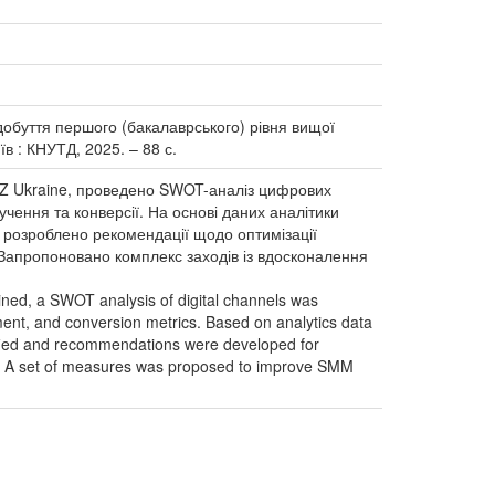
здобуття першого (бакалаврського) рівня вищої
иїв : КНУТД, 2025. – 88 с.
ERZ Ukraine, проведено SWOT-аналіз цифрових
чення та конверсії. На основі даних аналітики
та розроблено рекомендації щодо оптимізації
. Запропоновано комплекс заходів із вдосконалення
ined, a SWOT analysis of digital channels was
ent, and conversion metrics. Based on analytics data
ified and recommendations were developed for
ing. A set of measures was proposed to improve SMM