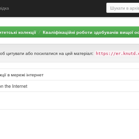
відка
тетські колекції
Кваліфікаційні роботи здобувачів вищої о
щоб цитувати або посилатися на цей матеріал:
https://er.knutd.
ції в мережі інтернет
n the Internet