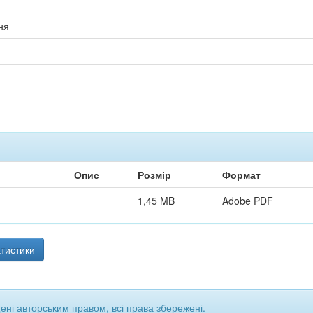
ня
Опис
Розмір
Формат
1,45 MB
Adobe PDF
тистики
щені авторським правом, всі права збережені.