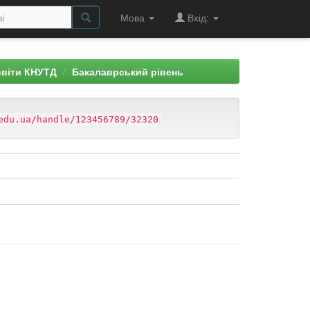
Мова
Вхід:
світи КНУТД
Бакалаврський рівень
edu.ua/handle/123456789/32320