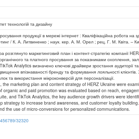
тет технологій та дизайну
росування продукції в мережі інтернет : Кваліфікаційна робота на 
инг / К. А. Литвиненко ; наук. кер. А. М. Орел ; рец. Г. М. Квіта. – К
вра розглянуто маркетинговий план і контент-стратегію компанії H
 органічного та платного просування за показниками охоплення, залу
і TikTok Analytics визначено ключові драйвери зростання аудиторії 
ідвищення впізнаваності бренду та формування лояльності клієнтів
ок та використання мікроконверсій для персоналізації.
ork, the marketing plan and content strategy of HERZ Ukraine were exam
 of organic and paid promotion was evaluated based on reach, engagem
ite, and TikTok Analytics, the key audience growth drivers were ident
tep strategy to increase brand awareness, and customer loyalty build
nd the use of micro-conversions for personalized communications.
23456789/32320