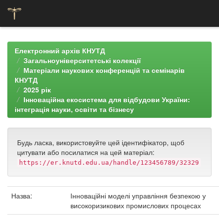
Skip
navigation
Електронний архів КНУТД
Загальноуніверситетські колекції
Матеріали наукових конференцій та семінарів
КНУТД
2025 рік
Інноваційна екосистема для відбудови України:
інтеграція науки, освіти та бізнесу
Будь ласка, використовуйте цей ідентифікатор, щоб
цитувати або посилатися на цей матеріал:
https://er.knutd.edu.ua/handle/123456789/32329
Назва:
Інноваційні моделі управління безпекою у
високоризикових промислових процесах