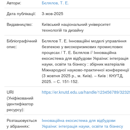
Автори:
Бєлялов, Т. Е.
Дата публікації:
3-жов-2025
Видавництво:
Київський національний університет
технологій та дизайну
Бібліографічний
Бєлялов Т. Е. Інноваційні моделі управління
опис:
безпекою у високоризикових промислових
процесах / Т. Е. Бєлялов // Інноваційна
екосистема для відбудови України: інтеграція
науки, освіти та бізнесу : збірник матеріалів
Міжнародної науково-практичної конференції
(3 жовтня 2025 р., м. Київ). – Київ : КНУТД,
2025. – С. 151-152.
URI
https://er.knutd.edu.ua/handle/123456789/3232
(Уніфікований
ідентифікатор
ресурсу):
Розташовується
Інноваційна екосистема для відбудови
у зібраннях:
України: інтеграція науки, освіти та бізнесу