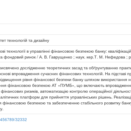
тет технологій та дизайну
ові технології в управлінні фінансовою безпекою банку: кваліфікаці
а фондовий ринок / А. В. Гаврущенко ; наук. кер.Т. М. Нефедова ; ре
рисвячено дослідженню теоретичних засад та обґрунтуванню практ
снові впровадження сучасних фінансових технологій. На підставі п
ідвищення рівня фінансової безпеки банку шляхом використання но
ння фінансовою безпекою АТ «ПУМБ», що включають впровадження 
ії фінансових ризиків, автоматизацію контролю операційної діяльнос
налітичних платформ для прийняття управлінських рішень. Реаліза
я фінансовою безпекою та забезпеченню стабільного розвитку банку
у.
23456789/32332