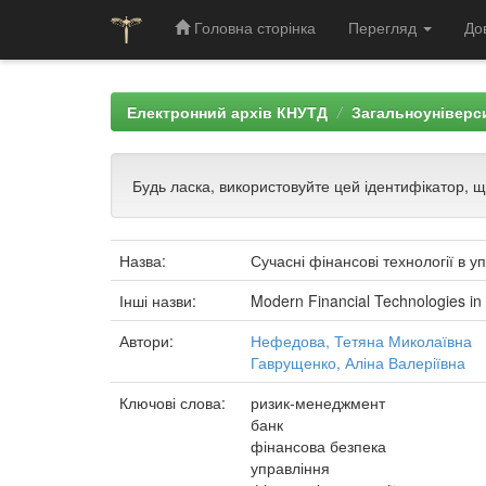
Головна сторінка
Перегляд
До
Skip
navigation
Електронний архів КНУТД
Загальноуніверси
Будь ласка, використовуйте цей ідентифікатор, 
Назва:
Сучасні фінансові технології в 
Інші назви:
Modern Financial Technologies in 
Автори:
Нефедова, Тетяна Миколаївна
Гаврущенко, Аліна Валеріївна
Ключові слова:
ризик-менеджмент
банк
фінансова безпека
управління