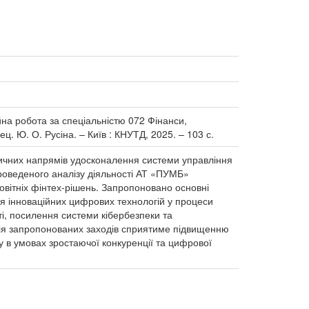
йна робота за спеціальністю 072 Фінанси,
ц. Ю. О. Русіна. – Київ : КНУТД, 2025. – 103 с.
ичних напрямів удосконалення системи управління
роведеного аналізу діяльності АТ «ПУМБ»
вітніх фінтех-рішень. Запропоновано основні
інноваційних цифрових технологій у процеси
ті, посилення системи кібербезпеки та
ція запропонованих заходів сприятиме підвищенню
 в умовах зростаючої конкуренції та цифрової