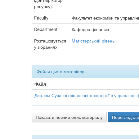
ідентифікатор
ресурсу):
Faculty:
Факультет економіки та управлін
Department:
Кафедра фінансів
Розташовується
Магістерський рівень
у зібраннях:
Файли цього матеріалу:
Файл
Диплом Сучасні фінансові технології в управлінні
Показати повний опис матеріалу
Перегляд ста