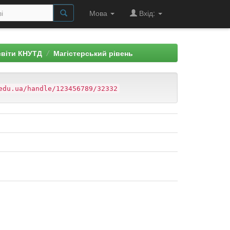
Мова
Вхід:
світи КНУТД
Магістерський рівень
edu.ua/handle/123456789/32332