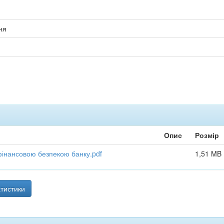
ня
Опис
Розмір
 фінансовою безпекою банку.pdf
1,51 MB
тистики