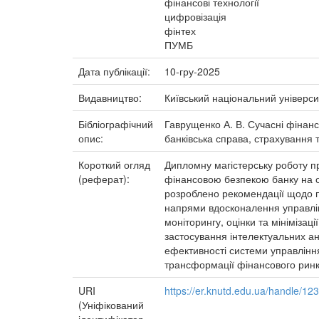
фінансові технології
цифровізація
фінтех
ПУМБ
Дата публікації:
10-гру-2025
Видавництво:
Київський національний універси
Бібліографічний
Гаврущенко А. В. Сучасні фінанс
опис:
банківська справа, страхування т
Короткий огляд
Дипломну магістерську роботу п
(реферат):
фінансовою безпекою банку на о
розроблено рекомендації щодо п
напрями вдосконалення управлі
моніторингу, оцінки та мінімізац
застосування інтелектуальних а
ефективності системи управлінн
трансформації фінансового ринк
URI
https://er.knutd.edu.ua/handle/1
(Уніфікований