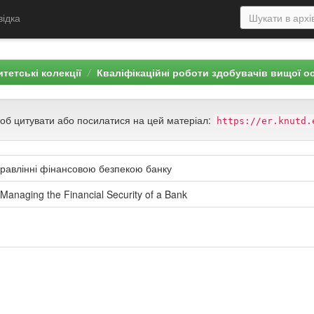
відка
тетські колекції
Кваліфікаційні роботи здобувачів вищої о
щоб цитувати або посилатися на цей матеріал:
https://er.knutd.
управлінні фінансовою безпекою банку
Managing the Financial Security of a Bank