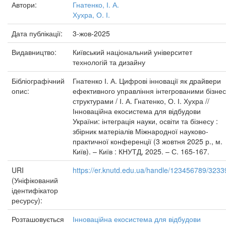
Автори:
Гнатенко, І. А.
Хухра, О. І.
Дата публікації:
3-жов-2025
Видавництво:
Київський національний університет
технологій та дизайну
Бібліографічний
Гнатенко І. А. Цифрові інновації як драйвери
опис:
ефективного управління інтегрованими бізнес
структурами / І. А. Гнатенко, О. І. Хухра //
Інноваційна екосистема для відбудови
України: інтеграція науки, освіти та бізнесу :
збірник матеріалів Міжнародної науково-
практичної конференції (3 жовтня 2025 р., м.
Київ). – Київ : КНУТД, 2025. – С. 165-167.
URI
https://er.knutd.edu.ua/handle/123456789/3233
(Уніфікований
ідентифікатор
ресурсу):
Розташовується
Інноваційна екосистема для відбудови