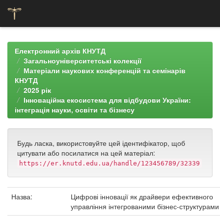
Skip
navigation
Електронний архів КНУТД
Загальноуніверситетські колекції
Матеріали наукових конференцій та семінарів
КНУТД
2025 рік
Інноваційна екосистема для відбудови України:
інтеграція науки, освіти та бізнесу
Будь ласка, використовуйте цей ідентифікатор, щоб
цитувати або посилатися на цей матеріал:
https://er.knutd.edu.ua/handle/123456789/32339
Назва:
Цифрові інновації як драйвери ефективного
управління інтегрованими бізнес-структурами