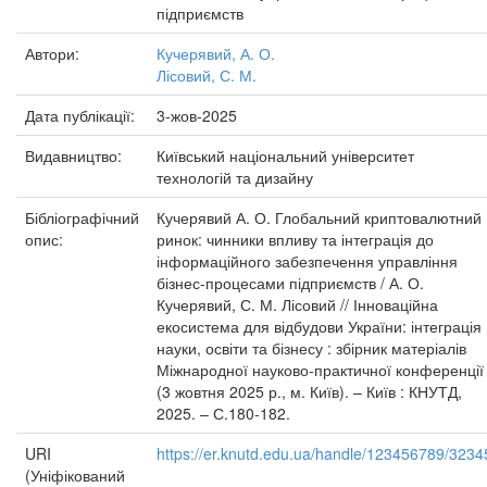
підприємств
Автори:
Кучерявий, А. О.
Лісовий, С. М.
Дата публікації:
3-жов-2025
Видавництво:
Київський національний університет
технологій та дизайну
Бібліографічний
Кучерявий А. О. Глобальний криптовалютний
опис:
ринок: чинники впливу та інтеграція до
інформаційного забезпечення управління
бізнес-процесами підприємств / А. О.
Кучерявий, С. М. Лісовий // Інноваційна
екосистема для відбудови України: інтеграція
науки, освіти та бізнесу : збірник матеріалів
Міжнародної науково-практичної конференції
(3 жовтня 2025 р., м. Київ). – Київ : КНУТД,
2025. – С.180-182.
URI
https://er.knutd.edu.ua/handle/123456789/3234
(Уніфікований