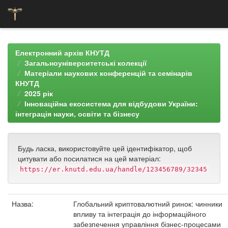
Skip
navigation
Електронний архів КНУТД
Загальноуніверситетські колекції
Матеріали наукових конференцій та семінарів
КНУТД
2025 рік
Інноваційна екосистема для відбудови України:
інтеграція науки, освіти та бізнесу
Будь ласка, використовуйте цей ідентифікатор, щоб
цитувати або посилатися на цей матеріал:
https://er.knutd.edu.ua/handle/123456789/32345
Назва:
Глобальний криптовалютний ринок: чинники
впливу та інтеграція до інформаційного
забезпечення управління бізнес-процесами