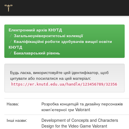
Skip
navigation
Електронний архів КНУТД
Загальноуніверситетські колекції
Кваліфікаційні роботи здобувачів вищої освіти
КНУТД
Бакалаврський рівень
Будь ласка, використовуйте цей ідентифікатор, щоб
цитувати або посилатися на цей матеріал:
https://er.knutd.edu.ua/handle/123456789/32356
Назва:
Розробка концепцій та дизайну персонажів
комп’ютерної гри Valorant
Інші назви:
Development of Concepts and Characters
Design for the Video Game Valorant