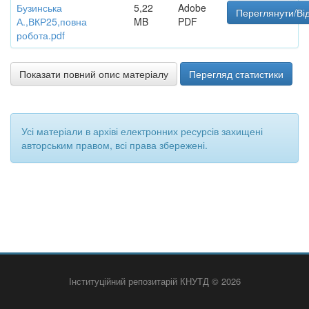
Бузинська
5,22
Adobe
Переглянути/Ві
А.,ВКР25,повна
MB
PDF
робота.pdf
Показати повний опис матеріалу
Перегляд статистики
Усі матеріали в архіві електронних ресурсів захищені
авторським правом, всі права збережені.
Інституційний репозитарій КНУТД © 2026