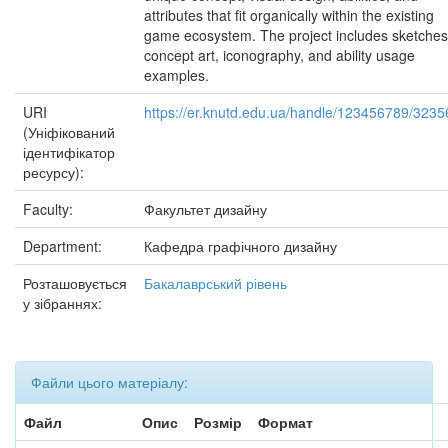
attributes that fit organically within the existing
game ecosystem. The project includes sketches
concept art, iconography, and ability usage
examples.
URI
https://er.knutd.edu.ua/handle/123456789/3235
(Уніфікований
ідентифікатор
ресурсу):
Faculty:
Факультет дизайну
Department:
Кафедра графічного дизайну
Розташовується
Бакалаврський рівень
у зібраннях:
Файли цього матеріалу:
Файл
Опис
Розмір
Формат