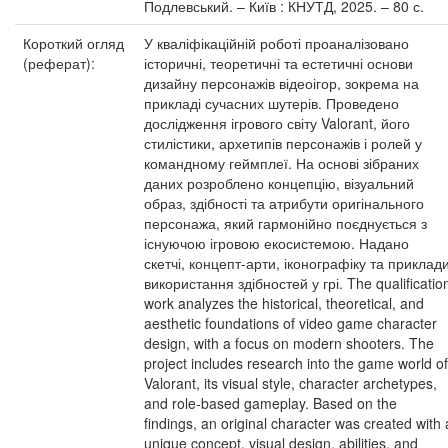
Подлевський. – Київ : КНУТД, 2025. – 80 с.
Короткий огляд
У кваліфікаційній роботі проаналізовано
(реферат):
історичні, теоретичні та естетичні основи
дизайну персонажів відеоігор, зокрема на
прикладі сучасних шутерів. Проведено
дослідження ігрового світу Valorant, його
стилістики, архетипів персонажів і ролей у
командному геймплеї. На основі зібраних
даних розроблено концепцію, візуальний
образ, здібності та атрибути оригінального
персонажа, який гармонійно поєднується з
існуючою ігровою екосистемою. Надано
скетчі, концепт-арти, іконографіку та приклад
використання здібностей у грі. The qualificatio
work analyzes the historical, theoretical, and
aesthetic foundations of video game character
design, with a focus on modern shooters. The
project includes research into the game world of
Valorant, its visual style, character archetypes,
and role-based gameplay. Based on the
findings, an original character was created with 
unique concept, visual design, abilities, and