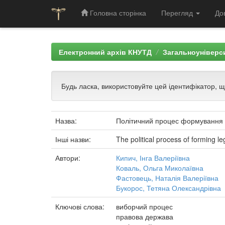
Головна сторінка
Перегляд
До
Skip
navigation
Електронний архів КНУТД
Загальноуніверси
Будь ласка, використовуйте цей ідентифікатор, 
Назва:
Політичний процес формування пр
Інші назви:
The political process of forming l
Автори:
Кипич, Інга Валеріївна
Коваль, Ольга Миколаївна
Фастовець, Наталія Валеріївна
Букорос, Тетяна Олександрівна
Ключові слова:
виборчий процес
правова держава