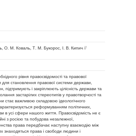
 О. М. Коваль, Т. М. Букорос, І. В. Кипич //
хідного рівня правосвідомості та правової
ми для становлення правової системи держави,
, підтримують і закріплюють цілісність держави та
лання застарілих стереотипів у правотворчості та
їни стає важливою складовою ідеологічного
 характеризується реформуванням політичних,
ви в усі сфери нашого життя. Правосвідомість не є
йні з росією та побудова незалежної,
енства права передбачає наступну взаємодію між
х знаходяться права і свободи людини і