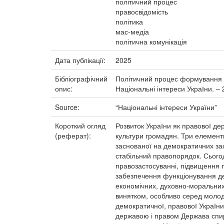
політичний процес
правосвідомість
політика
мас-медіа
політична комунікація
Дата публікації:
2025
Бібліографічний
Політичний процес формування пра
опис:
Національні інтереси України. – 
Source:
“Національні інтереси Україниˮ
Короткий огляд
Розвиток України як правової де
(реферат):
культури громадян. Три елементи
заснованої на демократичних зас
стабільний правопорядок. Сього
правозастосуванні, підвищення 
забезпечення функціонування де
економічних, духовно-моральних 
винятком, особливо серед молоді
демократичної, правової Україн
державою і правом Держава спира