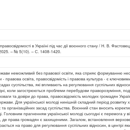
восвідомості в Україні під час дії воєнного стану / Н. В. Фастовець,
2025. – № 5(10). – С. 1408-1420.
ржави неможливий без правової освіти, яка сприяє формуванню необ
 - правова освіта, правосвідомість і правова культура - є ключови
адах суспільства, які впливають на регулювання суспільних відносин
дні, коли загострюються проблеми перебудови праворозуміння, подо
поваги та довіри до права, правосвідомість молодих громадян Укра
ржави. Для української молоді нинішній складний період розвитку
та організаційних засад суспільства. Воєнний стан вносить коректи
. Головним прагненням української молоді сьогодні є перемога у ві
и, де права громадян є захищеними. Загалом, встановлення верхов
ється на право для регулювання суспільних відносин, в центрі яки