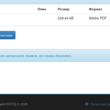
Опис
Розмір
Формат
228,44 kB
Adobe PDF
тистики
щені авторським правом, всі права збережені.
тарій КНУТД © 2026
Зворотний зв