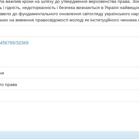
ла важливі кроки на шляху до утвердження верховенства права. Зо
сть і гідність, недоторканність і безпека визнаються в Україні найви
вело до фундаментального оновлення світогляду українського народ
них на вивчення правосвідомості молоді як інституційного чинника 
23456789/32369
ня
го права