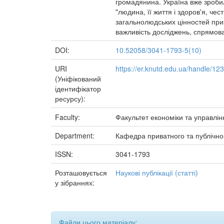
громадянина. Україна вже зроби
"людина, її життя і здоров'я, че
загальнолюдських цінностей приз
важливість досліджень, спрямова
DOI:
10.52058/3041-1793-5(10)
URI
https://er.knutd.edu.ua/handle/1
(Уніфікований
ідентифікатор
ресурсу):
Faculty:
Факультет економіки та управлін
Department:
Кафедра приватного та публічно
ISSN:
3041-1793
Розташовується
Наукові публікації (статті)
у зібраннях:
Файли цього матеріалу: