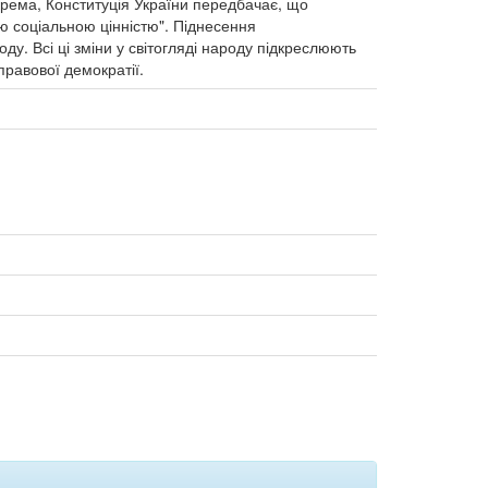
крема, Конституція України передбачає, що
щою соціальною цінністю". Піднесення
у. Всі ці зміни у світогляді народу підкреслюють
правової демократії.