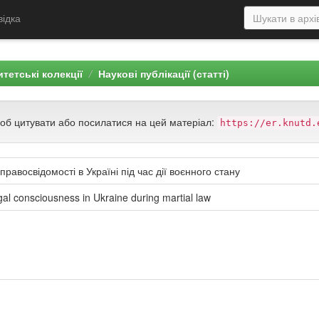
відка
тетські колекції
Наукові публікації (статті)
щоб цитувати або посилатися на цей матеріал:
https://er.knutd.
авосвідомості в Україні під час дії воєнного стану
egal consciousness in Ukraine during martial law