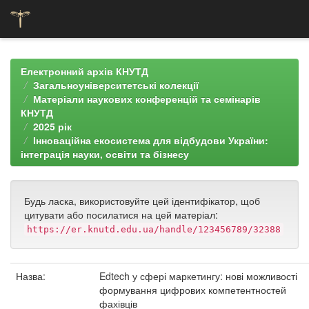
Skip
navigation
Електронний архів КНУТД
Загальноуніверситетські колекції
Матеріали наукових конференцій та семінарів
КНУТД
2025 рік
Інноваційна екосистема для відбудови України:
інтеграція науки, освіти та бізнесу
Будь ласка, використовуйте цей ідентифікатор, щоб
цитувати або посилатися на цей матеріал:
https://er.knutd.edu.ua/handle/123456789/32388
Назва:
Edtech у сфері маркетингу: нові можливості
формування цифрових компетентностей
фахівців