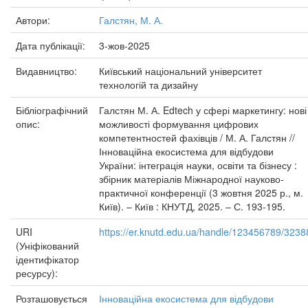
Автори:
Галстян, М. А.
Дата публікації:
3-жов-2025
Видавництво:
Київський національний університет
технологій та дизайну
Бібліографічний
Галстян М. А. Edtech у сфері маркетингу: нові
опис:
можливості формування цифрових
компетентностей фахівців / М. А. Галстян //
Інноваційна екосистема для відбудови
України: інтеграція науки, освіти та бізнесу :
збірник матеріалів Міжнародної науково-
практичної конференції (3 жовтня 2025 р., м.
Київ). – Київ : КНУТД, 2025. – С. 193-195.
URI
https://er.knutd.edu.ua/handle/123456789/3238
(Уніфікований
ідентифікатор
ресурсу):
Розташовується
Інноваційна екосистема для відбудови