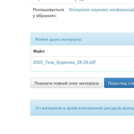
Розташовується
Матеріали наукових конференцій
у зібраннях:
Файли цього матеріалу:
Файл
2025_Тези_Будякова_28-29.pdf
Показати повний опис матеріалу
Перегляд ста
Усі матеріали в архіві електронних ресурсів захи