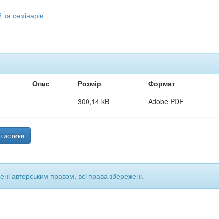
 та семінарів
Опис
Розмір
Формат
300,14 kB
Adobe PDF
тистики
щені авторським правом, всі права збережені.