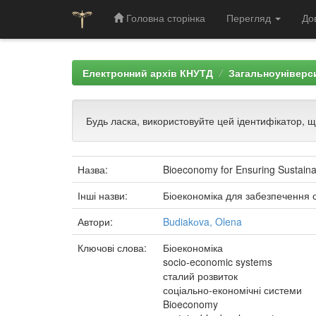
Головна сторінка
Перегляд
До
Skip
navigation
Електронний архів КНУТД
Загальноуніверси
Будь ласка, використовуйте цей ідентифікатор, 
Назва:
Bioeconomy for Ensuring Sustain
Інші назви:
Біоекономіка для забезпечення 
Автори:
Budiakоva, Olena
Ключові слова:
Біоекономіка
socio-economic systems
сталий розвиток
соціально-економічні системи
Bioeconomy