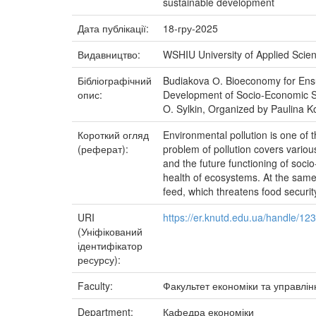
sustainable development
Дата публікації:
18-гру-2025
Видавництво:
WSHIU University of Applied Scie
Бібліографічний
Budiakova О. Bioeconomy for Ensu
опис:
Development of Socio-Economic Sy
O. Sylkin, Organized by Paulina K
Короткий огляд
Environmental pollution is one of 
(реферат):
problem of pollution covers various
and the future functioning of soc
health of ecosystems. At the same 
feed, which threatens food securit
URI
https://er.knutd.edu.ua/handle/1
(Уніфікований
ідентифікатор
ресурсу):
Faculty:
Факультет економіки та управлін
Department:
Кафедра економіки