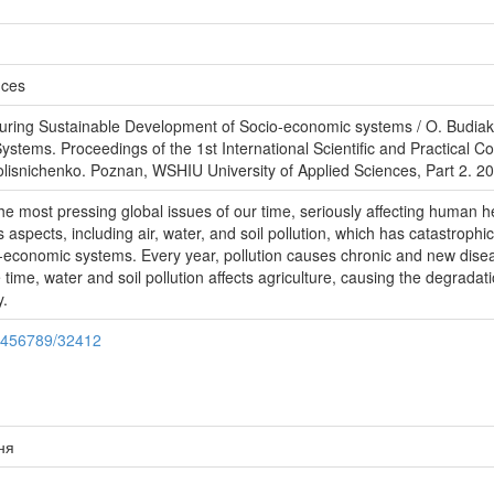
nces
ring Sustainable Development of Socio-economic systems / O. Budiak
stems. Proceedings of the 1st International Scientific and Practical
olisnichenko. Poznan, WSHIU University of Applied Sciences, Part 2. 20
the most pressing global issues of our time, seriously affecting human 
 aspects, including air, water, and soil pollution, which has catastrophic
io-economic systems. Every year, pollution causes chronic and new dise
time, water and soil pollution affects agriculture, causing the degradati
y.
23456789/32412
ня