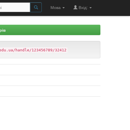
Мова
Вхід:
рів
edu.ua/handle/123456789/32412