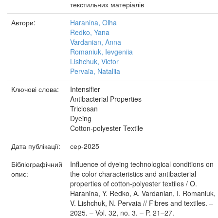
текстильних матеріалів
Автори:
Haranina, Olha
Redko, Yana
Vardanian, Anna
Romaniuk, Ievgeniia
Lishchuk, Victor
Pervaia, Nataliia
Ключові слова:
Intensifier
Antibacterial Properties
Triclosan
Dyeing
Cotton-polyester Textile
Дата публікації:
сер-2025
Бібліографічний
Influence of dyeing technological conditions on
опис:
the color characteristics and antibacterial
properties of cotton-polyester textiles / O.
Haranina, Y. Redko, A. Vardanian, I. Romaniuk,
V. Lishchuk, N. Pervaia // Fibres and textiles. –
2025. – Vol. 32, no. 3. – P. 21–27.