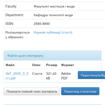
Faculty:
Факультет мистецтв і моди
Department:
Кафедра технології моди
ISSN:
2585-8890
Розташовується
Наукові публікації (статті)
у зібраннях:
Файли цього матеріалу:
Файл
Опис
Розмір
Формат
VaT_2025_3_3
Стаття
321,43
Adobe
Переглянути/Ві
(1).pdf
kB
PDF
Показати повний опис матеріалу
Перегляд статистики