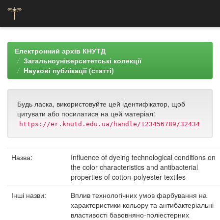
Skip
navigation
Електронний архів КНУТД
Загальноуніверситетські колекції
Наукові публікації (статті)
Будь ласка, використовуйте цей ідентифікатор, щоб
цитувати або посилатися на цей матеріал:
https://er.knutd.edu.ua/handle/123456789/32434
Назва:
Influence of dyeing technological conditions on
the color characteristics and antibacterial
properties of cotton-polyester textiles
Інші назви:
Вплив технологічних умов фарбування на
характеристики кольору та антибактеріальні
властивості бавовняно-поліестерних