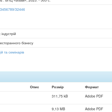
 : ВПЦ «Візаві», 2025. - 505 с.
123456789/32446
 індустрій
есторанного бізнесу
й та семінарів
Опис
Розмір
Формат
311,75 kB
Adobe PDF
9,13 MB
Adobe PDF