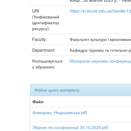
конф., 30 жовтня 2025 р. - Умань
URI
https://er.knutd.edu.ua/handle/
(Уніфікований
ідентифікатор
ресурсу):
Faculty:
Факультет культури і креативних
Department:
Кафедра туризму та готельно-р
Розташовується
Матеріали наукових конференці
у зібраннях:
Файли цього матеріалу:
Файл
Ахмедова_Недашківська.pdf
Збірник тез конференції 30.10.2025.pdf