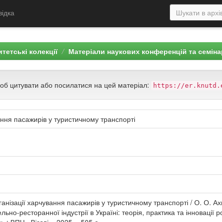
відка
тетські колекції
Матеріали наукових конференцій та семіна
щоб цитувати або посилатися на цей матеріал:
https://er.knutd.
ання пасажирів у туристичному транспорті
нізації харчування пасажирів у туристичному транспорті / О. О. Ахме
ьно-ресторанної індустрії в Україні: теорія, практика та інновації ро