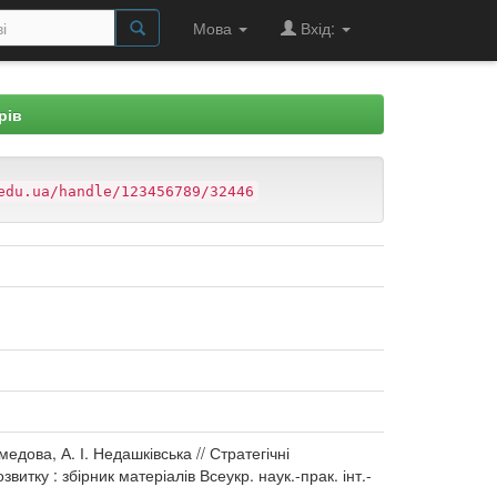
Мова
Вхід:
рів
edu.ua/handle/123456789/32446
дова, А. І. Недашківська // Стратегічні
звитку : збірник матеріалів Всеукр. наук.-прак. інт.-