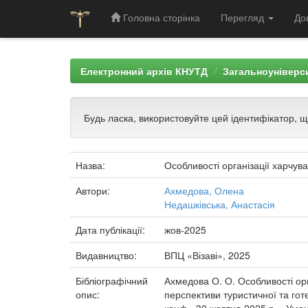
Головна сторінка
Перегляд
До
Skip
navigation
Електронний архів КНУТД
Загальноуніверси
Будь ласка, використовуйте цей ідентифікатор, 
Назва:
Особливості організації харчув
Автори:
Ахмедова, Олена
Недашківська, Анастасія
Дата публікації:
жов-2025
Видавництво:
ВПЦ «Візаві», 2025
Бібліографічний
Ахмедова О. О. Особливості орга
опис:
перспективи туристичної та готел