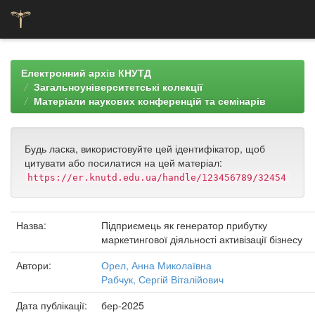
Skip
navigation
Електронний архів КНУТД
Загальноуніверситетські колекції
Матеріали наукових конференцій та семінарів
Будь ласка, використовуйте цей ідентифікатор, щоб
цитувати або посилатися на цей матеріал:
https://er.knutd.edu.ua/handle/123456789/32454
Назва:
Підприємець як генератор прибутку
маркетингової діяльності активізації бізнесу
Автори:
Орел, Анна Миколаївна
Рабчук, Сергій Віталійович
Дата публікації:
бер-2025