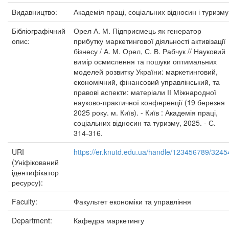
Видавництво:
Академія праці, соціальних відносин і туризму
Бібліографічний
Орел А. М. Підприємець як генератор
опис:
прибутку маркетингової діяльності активізації
бізнесу / А. М. Орел, С. В. Рабчук // Науковий
вимір осмислення та пошуки оптимальних
моделей розвитку України: маркетинговий,
економічний, фінансовий управлінський, та
правові аспекти: матеріали ІІ Міжнародної
науково-практичної конференції (19 березня
2025 року. м. Київ). - Київ : Академія праці,
соціальних відносин та туризму, 2025. - С.
314-316.
URI
https://er.knutd.edu.ua/handle/123456789/3245
(Уніфікований
ідентифікатор
ресурсу):
Faculty:
Факультет економіки та управління
Department:
Кафедра маркетингу