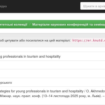
відка
тетські колекції
Матеріали наукових конференцій та семіна
щоб цитувати або посилатися на цей матеріал:
https://er.knutd.
g professionals in tourism and hospitality
ерського
egies for young professionals in tourism and hospitality / O. Akhmedov
VI Міжнар. наук.-практ. конф. (13–14 листопада 2025 року, м. Львів). 