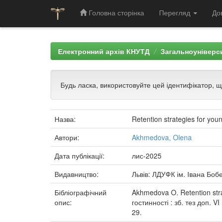
Головна сторінка
Перегляд
До
Skip
navigation
Електронний архів КНУТД
Загальноуніверси
Будь ласка, використовуйте цей ідентифікатор, 
Назва:
Retention strategies for youn
Автори:
Akhmedova, Olena
Дата публікації:
лис-2025
Видавництво:
Львів: ЛДУФК ім. Івана Боб
Бібліографічний
Akhmedova O. Retention strat
опис:
гостинності : зб. тез доп. 
29.