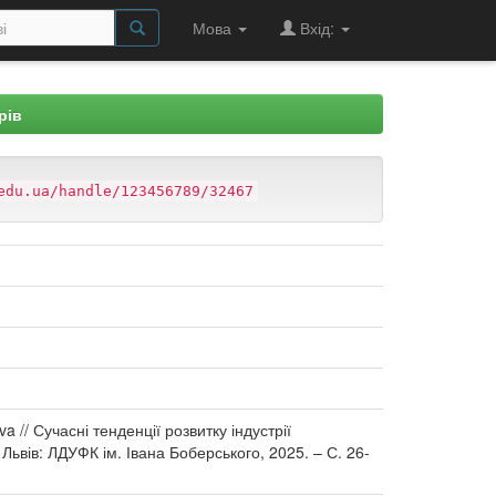
Мова
Вхід:
рів
edu.ua/handle/123456789/32467
a // Сучасні тенденції розвитку індустрії
– Львів: ЛДУФК ім. Івана Боберського, 2025. – С. 26-