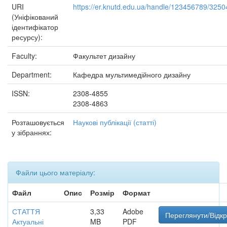
URI
https://er.knutd.edu.ua/handle/123456789/3250
(Уніфікований
ідентифікатор
ресурсу):
Faculty:
Факультет дизайну
Department:
Кафедра мультимедійного дизайну
ISSN:
2308-4855
2308-4863
Розташовується
Наукові публікації (статті)
у зібраннях:
Файли цього матеріалу:
Файл
Опис
Розмір
Формат
СТАТТЯ
3,33
Adobe
Переглянути/Відк
Актуальні
MB
PDF