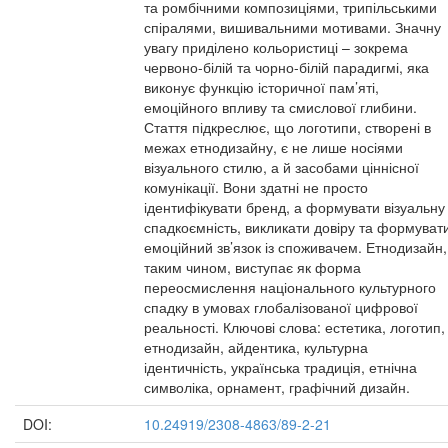
та ромбічними композиціями, трипільськими
спіралями, вишивальними мотивами. Значну
увагу приділено кольористиці – зокрема
червоно-білій та чорно-білій парадигмі, яка
виконує функцію історичної пам’яті,
емоційного впливу та смислової глибини.
Стаття підкреслює, що логотипи, створені в
межах етнодизайну, є не лише носіями
візуального стилю, а й засобами ціннісної
комунікації. Вони здатні не просто
ідентифікувати бренд, а формувати візуальну
спадкоємність, викликати довіру та формуват
емоційний зв’язок із споживачем. Етнодизайн,
таким чином, виступає як форма
переосмислення національного культурного
спадку в умовах глобалізованої цифрової
реальності. Ключові слова: естетика, логотип,
етнодизайн, айдентика, культурна
ідентичність, українська традиція, етнічна
символіка, орнамент, графічний дизайн.
DOI:
10.24919/2308-4863/89-2-21