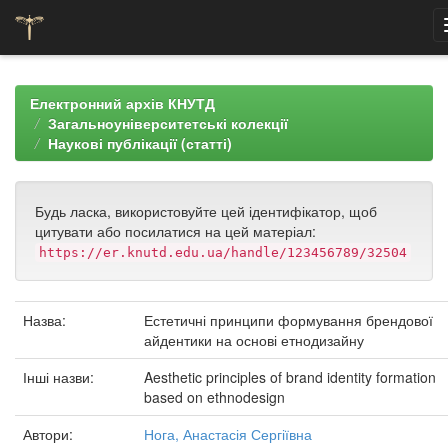
Skip
navigation
Електронний архів КНУТД
Загальноуніверситетські колекції
Наукові публікації (статті)
Будь ласка, використовуйте цей ідентифікатор, щоб
цитувати або посилатися на цей матеріал:
https://er.knutd.edu.ua/handle/123456789/32504
Назва:
Естетичні принципи формування брендової
айдентики на основі етнодизайну
Інші назви:
Aesthetic principles of brand identity formation
based on ethnodesign
Автори:
Нога, Анастасія Сергіївна