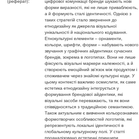
(реферат):
цифрової комунікації бренди шукають нові
форми виразності, які не лише приваблюють,
а й формують сталі ідентичності. Однією з
таких стратегій стало звернення до
етнодизайну як джерела візуальної
унікальності й національного кодування.
Етнокультурні елементи – орнаменти,
кольори, шрифти, форми – набувають нового
звучання у графічних айдентиках сучасних
брендів, зокрема в логотипах. Вони не лише
фіксують візуальні маркери належності, а й
створюють емоційний зв'язок між продуктом і
споживачем через знайомі культурні коди. У
цьому контексті важливо осмислити, як саме
естетика етнодизайну інтегрується у
формування брендової айдентики, які
візуальні засоби переважають, та як вони
співвідносяться з традиційною семантикою.
Також актуальним є вивчення кольорознавчих 
формотворчих особливостей логотипів, які
репрезентують локальні ідентичності в
глобальному культурному полі. У статті
проаналізовано естетичні принципи