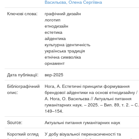
Васильєва, Олена Сергіївна
Ключові слова:
графічний дизайн
логотип
етнодизайн
естетика
айдентика
культурна ідентичність
українська традиція
етнічна символіка
орнамент
Дата публікації:
вер-2025
Бібліографічний
Нога, А. Естетичні принципи формування
опис:
брендової айдентики на основі етнодизайну /
А. Нога, О. Васильєва // Актуальні питання
гуманітарних наук. – 2025. – Вип. 89, т. 2. – С.
149–154.
Source:
Актуальні питання гуманітарних наук
Короткий огляд
У добу візуальної перенасиченості та