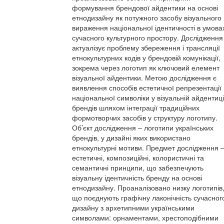
формування брендової айдентики на основі
етнодизайну як потужного засобу візуального
вираження національної ідентичності в умова
сучасного культурного простору. Дослідження
актуалізує проблему збереження і трансляції
етнокультурних кодів у брендовій комунікації,
зокрема через логотип як ключовий елемент
візуальної айдентики. Метою дослідження є
виявлення способів естетичної репрезентації
національної символіки у візуальній айдентиці
брендів шляхом інтеграції традиційних
формотворчих засобів у структуру логотипу.
Об’єкт дослідження – логотипи українських
брендів, у дизайні яких використано
етнокультурні мотиви. Предмет дослідження 
естетичні, композиційні, колористичні та
семантичні принципи, що забезпечують
візуальну ідентичність бренду на основі
етнодизайну. Проаналізовано низку логотипів
що поєднують графічну лаконічність сучасног
дизайну з архетипними українськими
символами: орнаментами, хрестоподібними