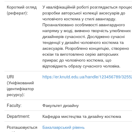
Короткий огляд
У кваліфікаційній роботі розглядається проце
(реферат):
розробки авторської колекції аксесуарів до
чоловічого костюма у стилі авангарду.
Проаналізовано особливості авангардного
напряму у моді, вивчено творчість улюблених
дизайнерів сучасності. Досліджено сучасні
тенденції у дизайні чоловічого костюма та
аксесуарів. Розроблено концепцію, створено
ескізи та виготовлено серію авторських
прикрас до чоловічого костюма, що
відповідають образу сучасного чоловіка.
URI
https://er.knutd.edu.ua/handle/123456789/3255
(Уніфікований
ідентифікатор
ресурсу):
Faculty:
Факультет дизайну
Department:
Кафедра мистецтва та дизайну костюма
Розташовується
Бакалаврський рівень