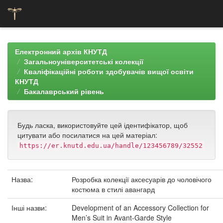
Skip
navigation
Електронний архів КНУТД
Загальноуніверситетські колекції
Кваліфікаційні роботи здобувачів вищої освіти
КНУТД
Бакалаврський рівень
Будь ласка, використовуйте цей ідентифікатор, щоб
цитувати або посилатися на цей матеріал:
https://er.knutd.edu.ua/handle/123456789/32552
Назва:
Розробка колекції аксесуарів до чоловічого
костюма в стилі авангард
Інші назви:
Development of an Accessory Collection for
Men’s Suit in Avant-Garde Style