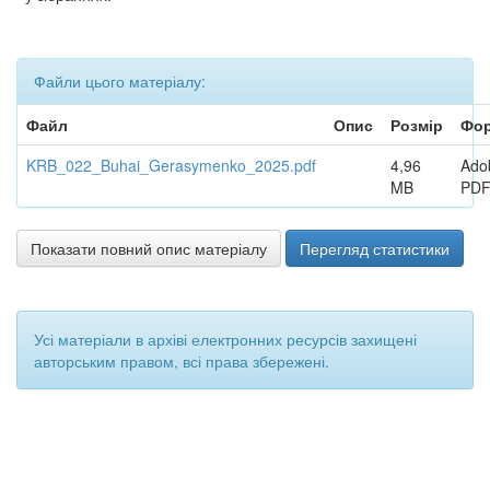
Файли цього матеріалу:
Файл
Опис
Розмір
Фо
KRB_022_Buhai_Gerasymenko_2025.pdf
4,96
Ado
MB
PD
Показати повний опис матеріалу
Перегляд статистики
Усі матеріали в архіві електронних ресурсів захищені
авторським правом, всі права збережені.