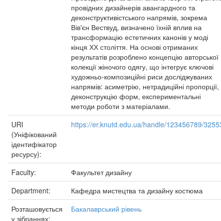
провідних дизайнерів авангардного та
деконструктивістського напрямів, зокрема
Вів'єн Вествуд, визначено їхній вплив на
трансформацію естетичних канонів у моді
кінця ХХ століття. На основі отриманих
результатів розроблено концепцію авторської
колекції жіночого одягу, що інтегрує ключові
художньо-композиційні риси досліджуваних
напрямів: асиметрію, нетрадиційні пропорції,
деконструкцію форм, експериментальні
методи роботи з матеріалами.
URI
https://er.knutd.edu.ua/handle/123456789/3255
(Уніфікований
ідентифікатор
ресурсу):
Faculty:
Факультет дизайну
Department:
Кафедра мистецтва та дизайну костюма
Розташовується
Бакалаврський рівень
у зібраннях: