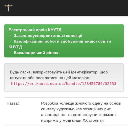
Skip
navigation
Електронний архів КНУТД
Загальноуніверситетські колекції
Кваліфікаційні роботи здобувачів вищої освіти
КНУТД
Бакалаврський рівень
Будь ласка, використовуйте цей ідентифікатор, щоб
цитувати або посилатися на цей матеріал:
https://er.knutd.edu.ua/handle/123456789/32553
Назва:
Розробка колекції жіночого одягу на основі
синтезу художньо-композиційних рис
авангардного та деконструктивістського
напрямів у моді кінця ХХ століття