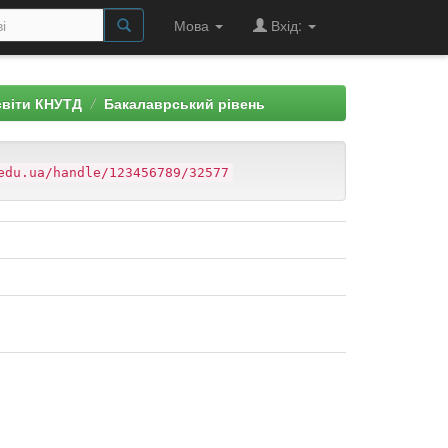
Мова
Вхід:
світи КНУТД
Бакалаврський рівень
edu.ua/handle/123456789/32577