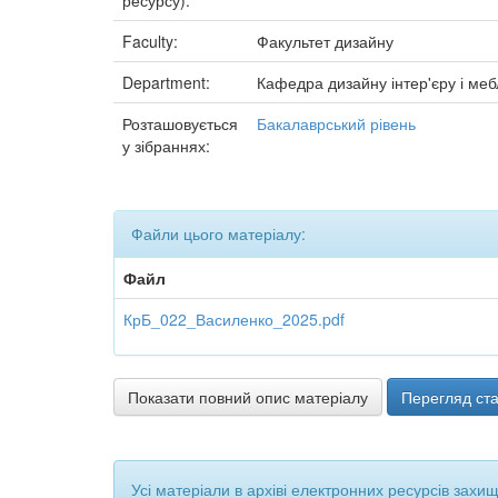
ресурсу):
Faculty:
Факультет дизайну
Department:
Кафедра дизайну інтер'єру і меб
Розташовується
Бакалаврський рівень
у зібраннях:
Файли цього матеріалу:
Файл
КрБ_022_Василенко_2025.pdf
Показати повний опис матеріалу
Перегляд ста
Усі матеріали в архіві електронних ресурсів захи