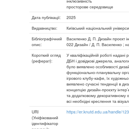
інклюзивність
просторове середовище
Дата публікації:
2025
Видавництво:
Київський національний універси
Бібліографічний
Василенко Д. П. Дизайн проєкт ін
опис:
022 Дизайн / Д. П. Василенко ; нау
Короткий огляд
У кваліфікаційній роботі надані
(реферат):
ДБН і довідкові джерела, аналоги
було виявлено особливості дизай
функціонально-планувальну орга
ігрового клубу-кафе, їх художнь
виявлено сучасні тенденції в ди
концепцію дизайн-проєкту інтер’
та додатковому декоративному ос
всі необхідні креслення та візуал
URI
https://er.knutd.edu.ua/handle/1
(Уніфікований
ідентифікатор