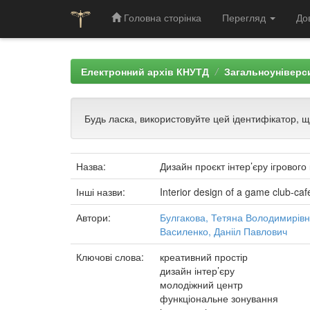
Головна сторінка
Перегляд
До
Skip
navigation
Електронний архів КНУТД
Загальноуніверси
Будь ласка, використовуйте цей ідентифікатор, 
Назва:
Дизайн проєкт інтер’єру ігрового
Інші назви:
Interior design of a game club-caf
Автори:
Булгакова, Тетяна Володимирів
Василенко, Данііл Павлович
Ключові слова:
креативний простір
дизайн інтер’єру
молодіжний центр
функціональне зонування