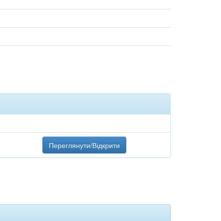
Переглянути/Відкрити