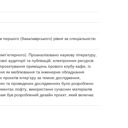
ти першого (бакалаврського) рівня за спеціальністю
комп’ютерного). Проаналізовано наукову літературу,
ової аудиторії та публікацій, електронних ресурсів
 проєктування приміщень ігрового клубу-кафе, їх
ання як меблювання та інженерне обладнання
х проєктів інтер’єру за темою дослідження,
аннях та проведених дослідженнях було розроблено
ементах лофту, використанні сучасних матеріалів
рам був розроблений дизайн проєкт, який включає