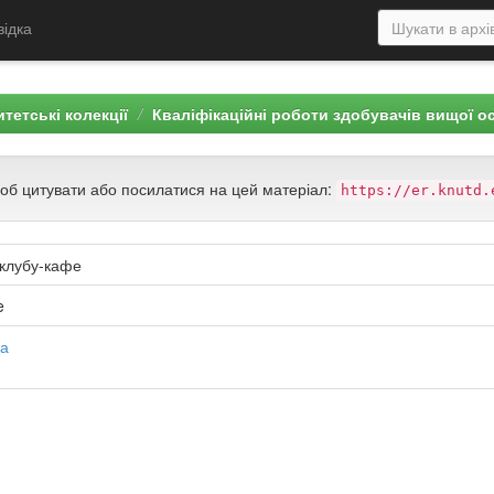
відка
тетські колекції
Кваліфікаційні роботи здобувачів вищої о
щоб цитувати або посилатися на цей матеріал:
https://er.knutd.
 клубу-кафе
e
на