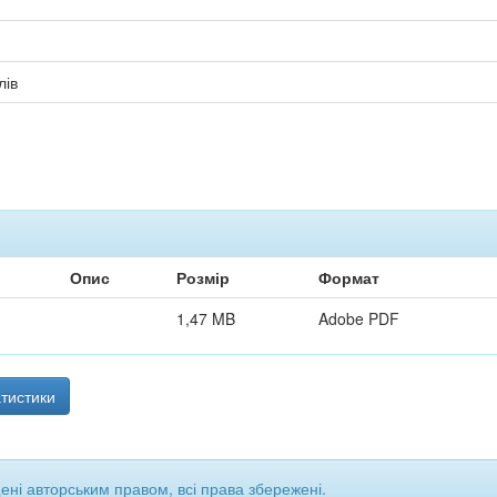
лів
Опис
Розмір
Формат
1,47 MB
Adobe PDF
тистики
щені авторським правом, всі права збережені.