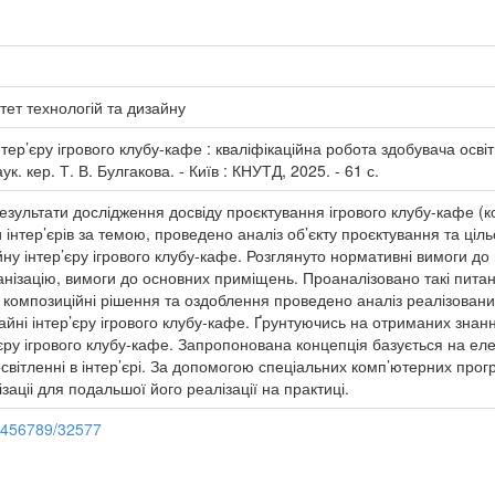
тет технологій та дизайну
тер’єру ігрового клубу-кафе : кваліфікаційна робота здобувача осві
к. кер. Т. В. Булгакова. - Київ : КНУТД, 2025. - 61 с.
 результати дослідження досвіду проєктування ігрового клубу-кафе (
 інтер’єрів за темою, проведено аналіз об’єкту проєктування та ціль
ну інтер’єру ігрового клубу-кафе. Розглянуто нормативні вимоги до
нізацію, вимоги до основних приміщень. Проаналізовано такі пит
о композиційні рішення та оздоблення проведено аналіз реалізовани
зайні інтер’єру ігрового клубу-кафе. Ґрунтуючись на отриманих зн
єру ігрового клубу-кафе. Запропонована концепція базується на ел
вітленні в інтер’єрі. За допомогою спеціальних комп’ютерних прог
ізаціі для подальшої його реалізації на практиці.
23456789/32577