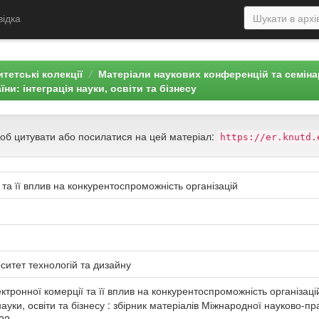
відка
тетські колекції
Матеріали наукових конференцій та семін
и: інтеграція науки, освіти та бізнесу
щоб цитувати або посилатися на цей матеріал:
https://er.knutd.
 та її вплив на конкурентоспроможність організацій
ситет технологій та дизайну
ктронної комерції та її вплив на конкурентоспроможність організаці
науки, освіти та бізнесу : збірник матеріалів Міжнародної науково-пр