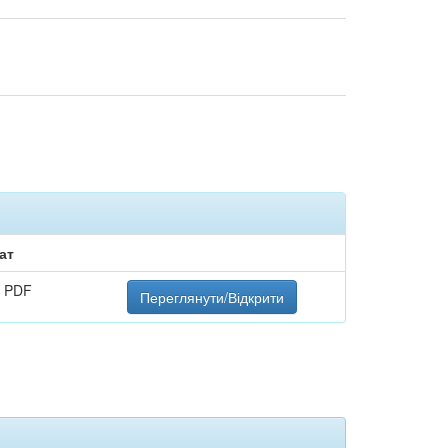
ат
 PDF
Переглянути/Відкрити