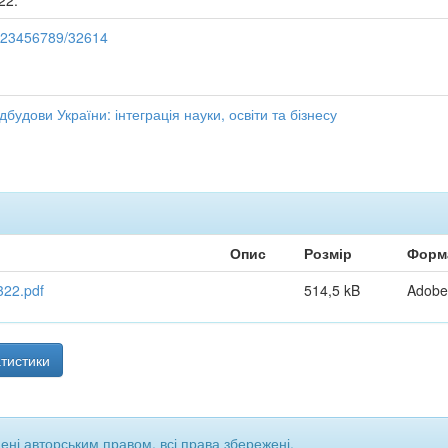
22.
e/123456789/32614
будови України: інтеграція науки, освіти та бізнесу
Опис
Розмір
Форм
322.pdf
514,5 kB
Adobe
тистики
щені авторським правом, всі права збережені.