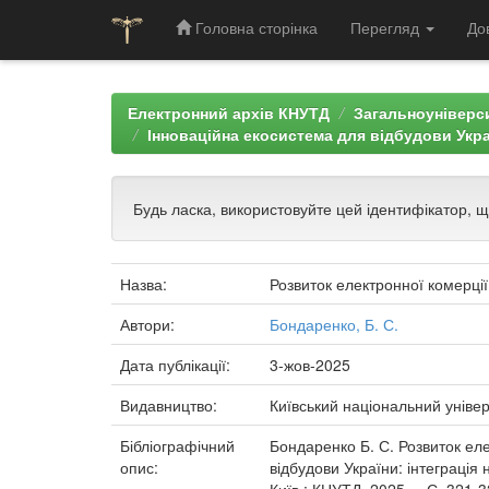
Головна сторінка
Перегляд
До
Skip
navigation
Електронний архів КНУТД
Загальноуніверси
Інноваційна екосистема для відбудови Україн
Будь ласка, використовуйте цей ідентифікатор, 
Назва:
Розвиток електронної комерції
Автори:
Бондаренко, Б. С.
Дата публікації:
3-жов-2025
Видавництво:
Київський національний універ
Бібліографічний
Бондаренко Б. С. Розвиток еле
опис:
відбудови України: інтеграція 