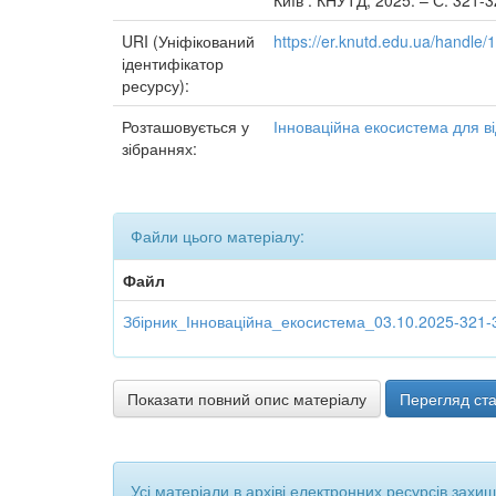
Київ : КНУТД, 2025. – С. 321-3
URI (Уніфікований
https://er.knutd.edu.ua/handl
ідентифікатор
ресурсу):
Розташовується у
Інноваційна екосистема для від
зібраннях:
Файли цього матеріалу:
Файл
Збірник_Інноваційна_екосистема_03.10.2025-321-
Показати повний опис матеріалу
Перегляд ста
Усі матеріали в архіві електронних ресурсів захи