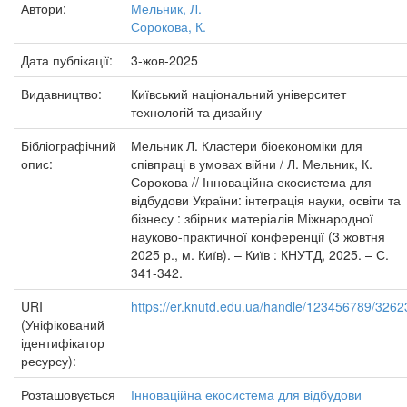
Автори:
Мельник, Л.
Сорокова, К.
Дата публікації:
3-жов-2025
Видавництво:
Київський національний університет
технологій та дизайну
Бібліографічний
Мельник Л. Кластери біоекономіки для
опис:
співпраці в умовах війни / Л. Мельник, К.
Сорокова // Інноваційна екосистема для
відбудови України: інтеграція науки, освіти та
бізнесу : збірник матеріалів Міжнародної
науково-практичної конференції (3 жовтня
2025 р., м. Київ). – Київ : КНУТД, 2025. – С.
341-342.
URI
https://er.knutd.edu.ua/handle/123456789/3262
(Уніфікований
ідентифікатор
ресурсу):
Розташовується
Інноваційна екосистема для відбудови