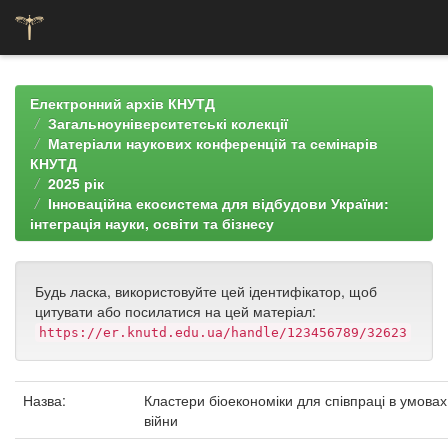
Skip
navigation
Електронний архів КНУТД
Загальноуніверситетські колекції
Матеріали наукових конференцій та семінарів
КНУТД
2025 рік
Інноваційна екосистема для відбудови України:
інтеграція науки, освіти та бізнесу
Будь ласка, використовуйте цей ідентифікатор, щоб
цитувати або посилатися на цей матеріал:
https://er.knutd.edu.ua/handle/123456789/32623
Назва:
Кластери біоекономіки для співпраці в умовах
війни